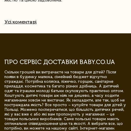
якістю та ціною задоволена.
Усі коментарі
ПРО СЕРВІС ДОСТАВКИ BABY.CO.UA
Скільки грошей ви витрачаєте на товари для дітей? Після
появи в будинку малюка, сімейний бюджет відчутно
страждає. Потрібна коляска, ліжечко, горщик, санітарне
приладдя, косметика та багато різних дрібниць. А дитячий
одяг та іграшки молоді батьки скуповують практично оптом.
Коштують дитячі товари аж ніяк не дешево, а часу ходити
магазинами зовсім не вистачає. Як заощадити, але так, щоб не
постраждала якість? Все просто – купуйте товари для дітей у
Польщі. Можемо посперечатися, що більшість дитячих речей,
які у вас вже є або які вам пропонують у магазинах – це
товари польських виробників. Саме польські товари мають
оптимальне співвідношення ціни та якості. А вибрати все, що
потрібно, ви можете на нашому сайті. Інтернет-магазин