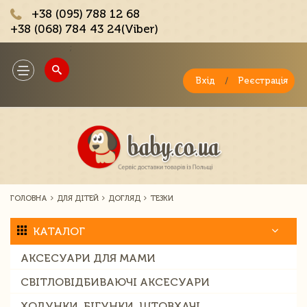
+38 (095) 788 12 68
+38 (068) 784 43 24(Viber)
;
Toggle
navigation
Вхід
/
Реєстрація
ГОЛОВНА
ДЛЯ ДІТЕЙ
ДОГЛЯД
ТЕЗКИ
КАТАЛОГ
АКСЕСУАРИ ДЛЯ МАМИ
СВІТЛОВІДБИВАЮЧІ АКСЕСУАРИ
ХОДУНКИ, БІГУНКИ, ШТОВХАЧІ