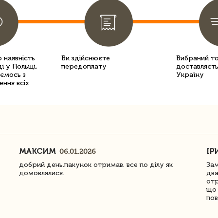
 наявність
Ви здійснюєте
Вибраний т
і у Польщі,
передоплату
доставляєть
уємось з
Україну
ення всіх
МАКСИМ
ІР
06.01.2026
добрий день.пакунок отримав. все по ділу як
Зам
домовлялися.
два
отр
що 
пов