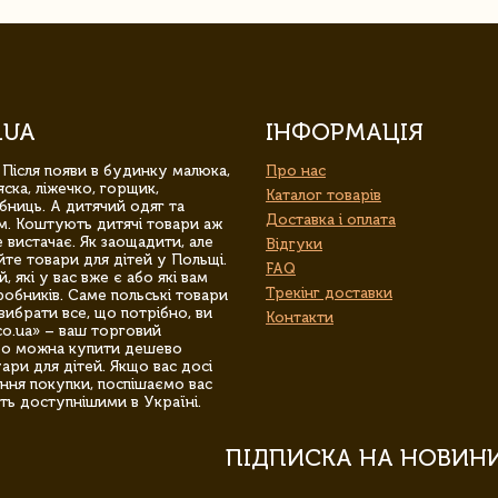
.UA
ІНФОРМАЦІЯ
 Після появи в будинку малюка,
Про нас
ска, ліжечко, горщик,
Каталог товарів
бниць. А дитячий одяг та
Доставка і оплата
м. Коштують дитячі товари аж
 вистачає. Як заощадити, але
Відгуки
йте товари для дітей у Польщі.
FAQ
 які у вас вже є або які вам
Трекінг доставки
обників. Саме польські товари
вибрати все, що потрібно, ви
Контакти
co.ua» – ваш торговий
гро можна купити дешево
уари для дітей. Якщо вас досі
ння покупки, поспішаємо вас
ть доступнішими в Україні.
ПІДПИСКА НА НОВИН