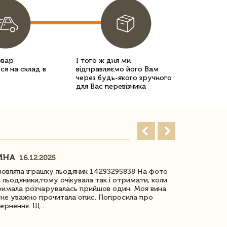
овар
І того ж дня ми
ся на склад в
відправляємо його Вам
через будь-якого зручного
для Вас перевізника
ИНА
ІРИНА БІ
16.12.2025
овляла іграшку льодяник 14293295838 На фото
Дякую за до
 льодяники,тому очікувала так і отримати, коли
незрячоі дів
имала розчарувалась прийшов один. Моя вина
Дуже задово
не уважно прочитала опис. Попросила про
ернення. Щ...