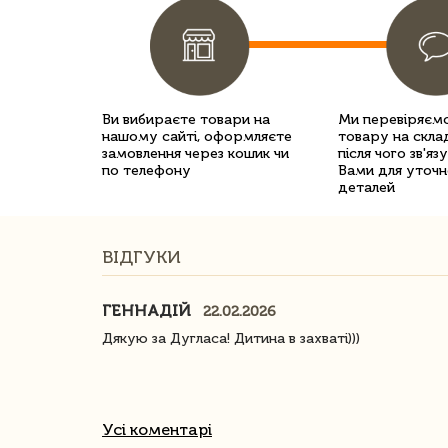
Ви вибираєте товари на
Ми перевіряємо
нашому сайті, оформляєте
товару на склад
замовлення через кошик чи
після чого зв'яз
по телефону
Вами для уточн
деталей
ВІДГУКИ
ГЕННАДІЙ
22.02.2026
ачество
Дякую за Дугласа! Дитина в захваті)))
Усі коментарі