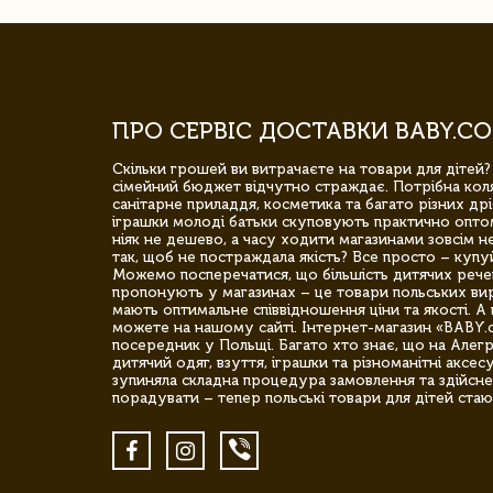
ПРО СЕРВІС ДОСТАВКИ BABY.CO
Скільки грошей ви витрачаєте на товари для дітей?
сімейний бюджет відчутно страждає. Потрібна коля
санітарне приладдя, косметика та багато різних дрі
іграшки молоді батьки скуповують практично опто
ніяк не дешево, а часу ходити магазинами зовсім не
так, щоб не постраждала якість? Все просто – купу
Можемо посперечатися, що більшість дитячих речей,
пропонують у магазинах – це товари польських вир
мають оптимальне співвідношення ціни та якості. А 
можете на нашому сайті. Інтернет-магазин «BABY.
посередник у Польщі. Багато хто знає, що на Але
дитячий одяг, взуття, іграшки та різноманітні аксес
зупиняла складна процедура замовлення та здійсне
порадувати – тепер польські товари для дітей стаю