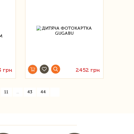
3 грн
2452 грн
»
11
...
43
44