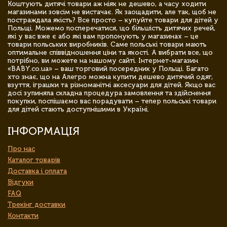
Коштують дитячі товари аж ніяк не дешево, а часу ходити
магазинами зовсім не вистачає. Як заощадити, але так, щоб не
постраждала якість? Все просто – купуйте товари для дітей у
Польщі. Можемо посперечатися, що більшість дитячих речей,
які у вас вже є або які вам пропонують у магазинах – це
товари польських виробників. Саме польські товари мають
оптимальне співвідношення ціни та якості. А вибрати все, що
потрібно, ви можете на нашому сайті. Інтернет-магазин
«BABY.co.ua» – ваш торговий посередник у Польщі. Багато
хто знає, що на Алегро можна купити дешево дитячий одяг,
взуття, іграшки та різноманітні аксесуари для дітей. Якщо вас
досі зупиняла складна процедура замовлення та здійснення
покупки, поспішаємо вас порадувати – тепер польські товари
для дітей стають доступнішими в Україні.
ІНФОРМАЦІЯ
Про нас
Каталог товарів
Доставка і оплата
Відгуки
FAQ
Трекінг доставки
Контакти