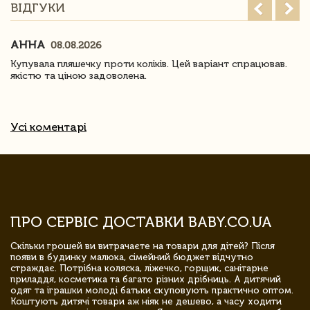
ВІДГУКИ
АННА
08.08.2026
Купувала пляшечку проти коліків. Цей варіант спрацював.
якістю та ціною задоволена.
Усі коментарі
ПРО СЕРВІС ДОСТАВКИ BABY.CO.UA
Скільки грошей ви витрачаєте на товари для дітей? Після
появи в будинку малюка, сімейний бюджет відчутно
страждає. Потрібна коляска, ліжечко, горщик, санітарне
приладдя, косметика та багато різних дрібниць. А дитячий
одяг та іграшки молоді батьки скуповують практично оптом.
Коштують дитячі товари аж ніяк не дешево, а часу ходити