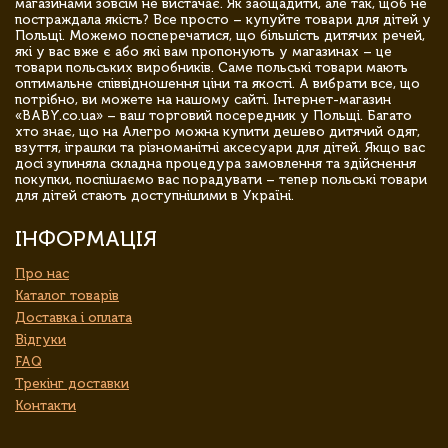
магазинами зовсім не вистачає. Як заощадити, але так, щоб не
постраждала якість? Все просто – купуйте товари для дітей у
Польщі. Можемо посперечатися, що більшість дитячих речей,
які у вас вже є або які вам пропонують у магазинах – це
товари польських виробників. Саме польські товари мають
оптимальне співвідношення ціни та якості. А вибрати все, що
потрібно, ви можете на нашому сайті. Інтернет-магазин
«BABY.co.ua» – ваш торговий посередник у Польщі. Багато
хто знає, що на Алегро можна купити дешево дитячий одяг,
взуття, іграшки та різноманітні аксесуари для дітей. Якщо вас
досі зупиняла складна процедура замовлення та здійснення
покупки, поспішаємо вас порадувати – тепер польські товари
для дітей стають доступнішими в Україні.
ІНФОРМАЦІЯ
Про нас
Каталог товарів
Доставка і оплата
Відгуки
FAQ
Трекінг доставки
Контакти