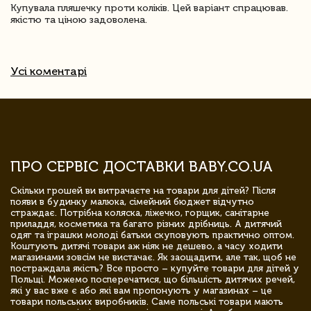
Купувала пляшечку проти коліків. Цей варіант спрацював.
якістю та ціною задоволена.
Усі коментарі
ПРО СЕРВІС ДОСТАВКИ BABY.CO.UA
Скільки грошей ви витрачаєте на товари для дітей? Після
появи в будинку малюка, сімейний бюджет відчутно
страждає. Потрібна коляска, ліжечко, горщик, санітарне
приладдя, косметика та багато різних дрібниць. А дитячий
одяг та іграшки молоді батьки скуповують практично оптом.
Коштують дитячі товари аж ніяк не дешево, а часу ходити
магазинами зовсім не вистачає. Як заощадити, але так, щоб не
постраждала якість? Все просто – купуйте товари для дітей у
Польщі. Можемо посперечатися, що більшість дитячих речей,
які у вас вже є або які вам пропонують у магазинах – це
товари польських виробників. Саме польські товари мають