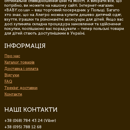
оптимальне співвідношення ціни та якості. А вибрати все, що
потрібно, ви можете на нашому сайті. Інтернет-магазин
«BABY.co.ua» – ваш торговий посередник у Польщі. Багато
хто знає, що на Алегро можна купити дешево дитячий одяг,
взуття, іграшки та різноманітні аксесуари для дітей. Якщо вас
досі зупиняла складна процедура замовлення та здійснення
покупки, поспішаємо вас порадувати – тепер польські товари
для дітей стають доступнішими в Україні.
ІНФОРМАЦІЯ
Про нас
Каталог товарів
Доставка і оплата
Відгуки
FAQ
Трекінг доставки
Контакти
НАШІ КОНТАКТИ
+38 (068) 784 43 24 (Viber)
+38 (095) 788 12 68