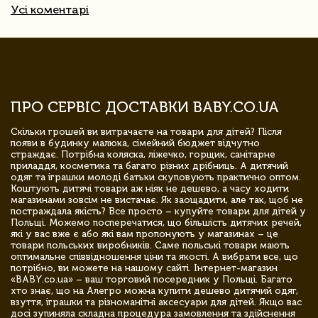
Усі коментарі
ПРО СЕРВІС ДОСТАВКИ BABY.CO.UA
Скільки грошей ви витрачаєте на товари для дітей? Після
появи в будинку малюка, сімейний бюджет відчутно
страждає. Потрібна коляска, ліжечко, горщик, санітарне
приладдя, косметика та багато різних дрібниць. А дитячий
одяг та іграшки молоді батьки скуповують практично оптом.
Коштують дитячі товари аж ніяк не дешево, а часу ходити
магазинами зовсім не вистачає. Як заощадити, але так, щоб не
постраждала якість? Все просто – купуйте товари для дітей у
Польщі. Можемо посперечатися, що більшість дитячих речей,
які у вас вже є або які вам пропонують у магазинах – це
товари польських виробників. Саме польські товари мають
оптимальне співвідношення ціни та якості. А вибрати все, що
потрібно, ви можете на нашому сайті. Інтернет-магазин
«BABY.co.ua» – ваш торговий посередник у Польщі. Багато
хто знає, що на Алегро можна купити дешево дитячий одяг,
взуття, іграшки та різноманітні аксесуари для дітей. Якщо вас
досі зупиняла складна процедура замовлення та здійснення