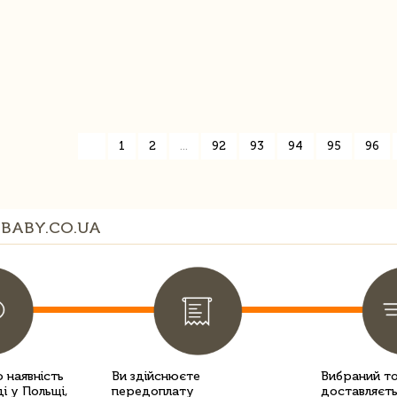
«
1
2
...
92
93
94
95
96
BABY.CO.UA
 наявність
Ви здійснюєте
Вибраний т
і у Польщі,
передоплату
доставляєть