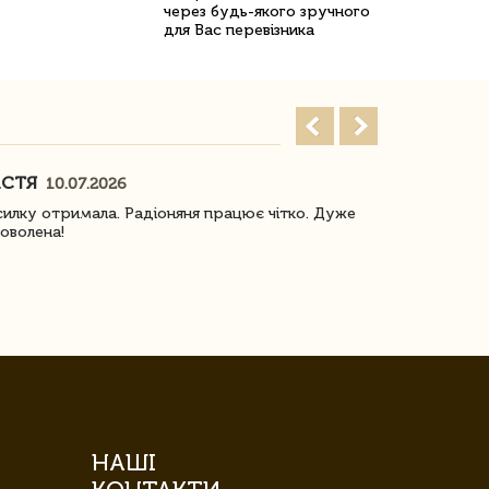
через будь-якого зручного
для Вас перевізника
АСТЯ
ПОГОРЕЛО
10.07.2026
илку отримала. Радіоняня працює чітко. Дуже
Отримали віз
оволена!
Доставка з 
завжди була 
НАШІ