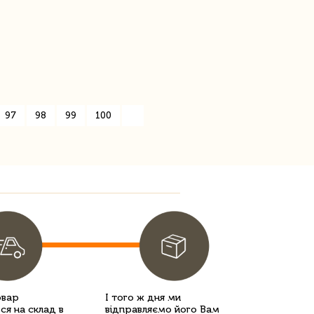
97
98
99
100
»
овар
І того ж дня ми
ся на склад в
відправляємо його Вам