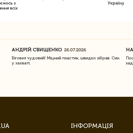
уємось з
Україну
ення всіх
АНДРІЙ СВИЩЕНКО
Н
26.07.2026
Біговел чудовий! Міцний пластик, швидко зібрав. Син
Пос
у захваті.
зад
.UA
ІНФОРМАЦІЯ