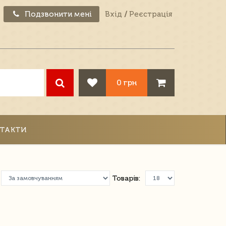
Подзвонити мені
Вхід
/
Реєстрація
0 грн
ТАКТИ
Товарів: