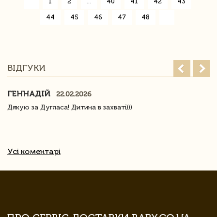
«
1
2
...
40
41
42
43
44
45
46
47
48
»
ВІДГУКИ
ГЕННАДІЙ
22.02.2026
Дякую за Дугласа! Дитина в захваті)))
Усі коментарі