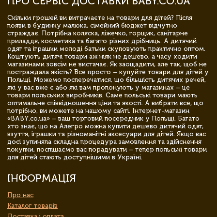
ПРО СЕРВІС ДОСТАВКИ BABY.CO.UA
Скільки грошей ви витрачаєте на товари для дітей? Після
появи в будинку малюка, сімейний бюджет відчутно
страждає. Потрібна коляска, ліжечко, горщик, санітарне
приладдя, косметика та багато різних дрібниць. А дитячий
одяг та іграшки молоді батьки скуповують практично оптом.
Коштують дитячі товари аж ніяк не дешево, а часу ходити
магазинами зовсім не вистачає. Як заощадити, але так, щоб не
постраждала якість? Все просто – купуйте товари для дітей у
Польщі. Можемо посперечатися, що більшість дитячих речей,
які у вас вже є або які вам пропонують у магазинах – це
товари польських виробників. Саме польські товари мають
оптимальне співвідношення ціни та якості. А вибрати все, що
потрібно, ви можете на нашому сайті. Інтернет-магазин
«BABY.co.ua» – ваш торговий посередник у Польщі. Багато
хто знає, що на Алегро можна купити дешево дитячий одяг,
взуття, іграшки та різноманітні аксесуари для дітей. Якщо вас
досі зупиняла складна процедура замовлення та здійснення
покупки, поспішаємо вас порадувати – тепер польські товари
для дітей стають доступнішими в Україні.
ІНФОРМАЦІЯ
Про нас
Каталог товарів
Доставка і оплата