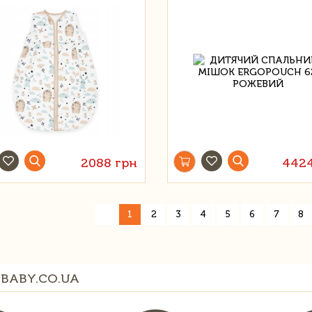
2088 грн
4424
«
1
2
3
4
5
6
7
8
BABY.CO.UA