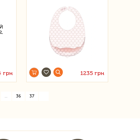
 грн
1235 грн
»
...
36
37