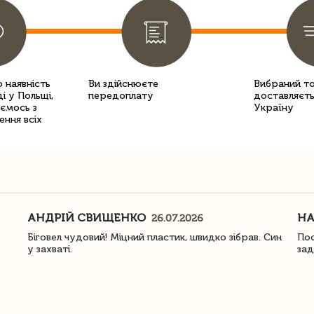
 наявність
Ви здійснюєте
Вибраний т
і у Польщі,
передоплату
доставляєть
уємось з
Україну
ення всіх
АНДРІЙ СВИЩЕНКО
Н
26.07.2026
Біговел чудовий! Міцний пластик, швидко зібрав. Син
Пос
у захваті.
зад