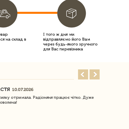
овар
І того ж дня ми
ся на склад в
відправляємо його Вам
через будь-якого зручного
для Вас перевізника
АСТЯ
ПОГОРЕЛО
10.07.2026
илку отримала. Радіоняня працює чітко. Дуже
Отримали віз
оволена!
Доставка з 
завжди була 