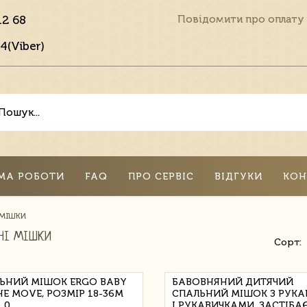
12 68
Повідомити про оплату
4(Viber)
МА РОБОТИ
FAQ
ПРО СЕРВІС
ВІДГУКИ
КОН
 МІШКИ
НІ МІШКИ
Сорт:
ЬНИЙ МІШОК ERGO BABY
БАВОВНЯНИЙ ДИТЯЧИЙ
HE MOVE, РОЗМІР 18-36М
СПАЛЬНИЙ МІШОК З РУК
.0
І РУКАВИЧКАМИ, ЗАСТІБА