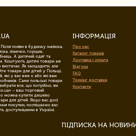
.UA
ІНФОРМАЦІЯ
 Після появи в будинку малюка,
Про нас
ска, ліжечко, горщик,
Каталог товарів
бниць. А дитячий одяг та
Доставка і оплата
м. Коштують дитячі товари аж
 вистачає. Як заощадити, але
Відгуки
йте товари для дітей у Польщі.
FAQ
 які у вас вже є або які вам
Трекінг доставки
обників. Саме польські товари
вибрати все, що потрібно, ви
Контакти
co.ua» – ваш торговий
гро можна купити дешево
уари для дітей. Якщо вас досі
ння покупки, поспішаємо вас
ть доступнішими в Україні.
ПІДПИСКА НА НОВИН