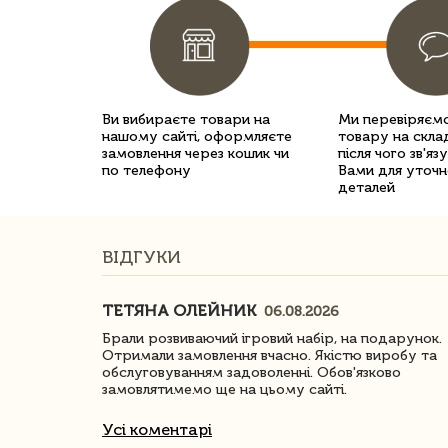
Ви вибираєте товари на
Ми перевіряємо
нашому сайті, оформляєте
товару на склад
замовлення через кошик чи
після чого зв'яз
по телефону
Вами для уточн
деталей
ВІДГУКИ
ТЕТЯНА ОЛЕЙНИК
06.08.2026
ачество
Брали розвиваючий ігровий набір, на подарунок.
Отримали замовлення вчасно. Якістю виробу та
обслуговуванням задоволенні. Обов'язково
замовлятимемо ще на цьому сайті.
Усі коментарі