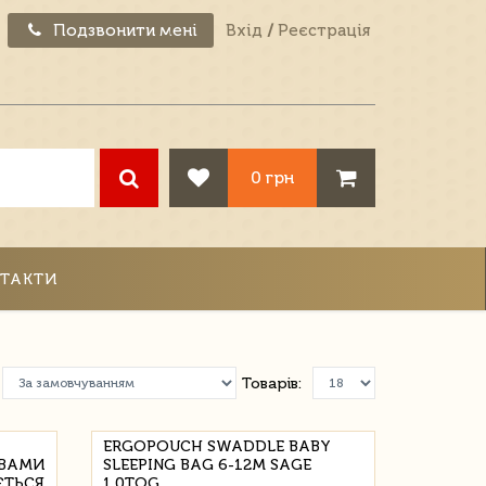
Подзвонити мені
Вхід
/
Реєстрація
0 грн
ТАКТИ
Товарів:
ERGOPOUCH SWADDLE BABY
АВАМИ
SLEEPING BAG 6-12M SAGE
ЄТЬСЯ
1.0TOG