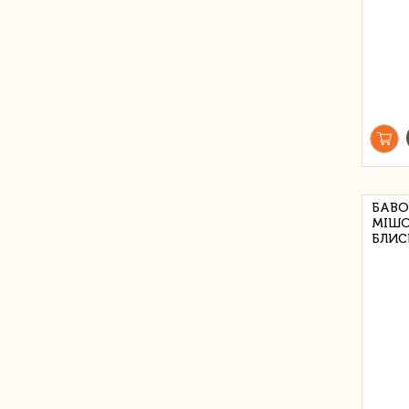
БАВО
МІШО
БЛИСК