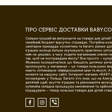
ПРО СЕРВІС ДОСТАВКИ BABY.CO
Скільки грошей ви витрачаєте на товари для дітей?
сімейний бюджет відчутно страждає. Потрібна коля
санітарне приладдя, косметика та багато різних дрі
іграшки молоді батьки скуповують практично опто
ніяк не дешево, а часу ходити магазинами зовсім не
так, щоб не постраждала якість? Все просто – купу
Можемо посперечатися, що більшість дитячих речей,
пропонують у магазинах – це товари польських вир
мають оптимальне співвідношення ціни та якості. А 
можете на нашому сайті. Інтернет-магазин «BABY.
посередник у Польщі. Багато хто знає, що на Але
дитячий одяг, взуття, іграшки та різноманітні аксес
зупиняла складна процедура замовлення та здійсне
порадувати – тепер польські товари для дітей стаю