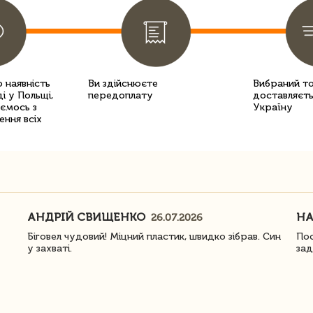
 наявність
Ви здійснюєте
Вибраний т
і у Польщі,
передоплату
доставляєть
уємось з
Україну
ення всіх
АНДРІЙ СВИЩЕНКО
Н
26.07.2026
Біговел чудовий! Міцний пластик, швидко зібрав. Син
Пос
у захваті.
зад