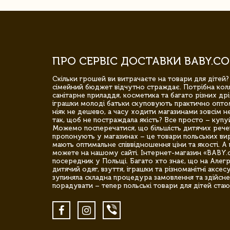
ПРО СЕРВІС ДОСТАВКИ BABY.CO
Скільки грошей ви витрачаєте на товари для дітей?
сімейний бюджет відчутно страждає. Потрібна коля
санітарне приладдя, косметика та багато різних дрі
іграшки молоді батьки скуповують практично опто
ніяк не дешево, а часу ходити магазинами зовсім не
так, щоб не постраждала якість? Все просто – купу
Можемо посперечатися, що більшість дитячих речей,
пропонують у магазинах – це товари польських вир
мають оптимальне співвідношення ціни та якості. А 
можете на нашому сайті. Інтернет-магазин «BABY.
посередник у Польщі. Багато хто знає, що на Але
дитячий одяг, взуття, іграшки та різноманітні аксес
зупиняла складна процедура замовлення та здійсне
порадувати – тепер польські товари для дітей стаю