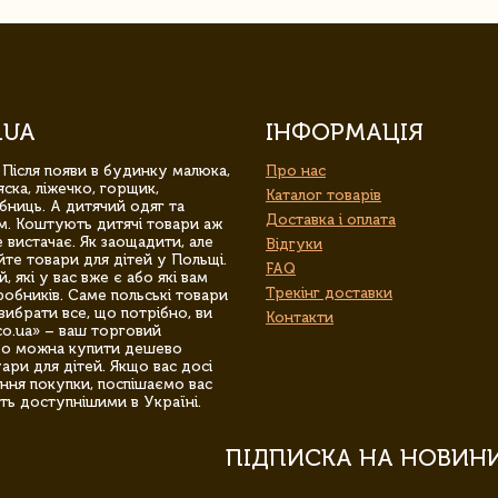
.UA
ІНФОРМАЦІЯ
 Після появи в будинку малюка,
Про нас
ска, ліжечко, горщик,
Каталог товарів
бниць. А дитячий одяг та
Доставка і оплата
м. Коштують дитячі товари аж
 вистачає. Як заощадити, але
Відгуки
йте товари для дітей у Польщі.
FAQ
 які у вас вже є або які вам
Трекінг доставки
обників. Саме польські товари
вибрати все, що потрібно, ви
Контакти
co.ua» – ваш торговий
гро можна купити дешево
уари для дітей. Якщо вас досі
ння покупки, поспішаємо вас
ть доступнішими в Україні.
ПІДПИСКА НА НОВИН