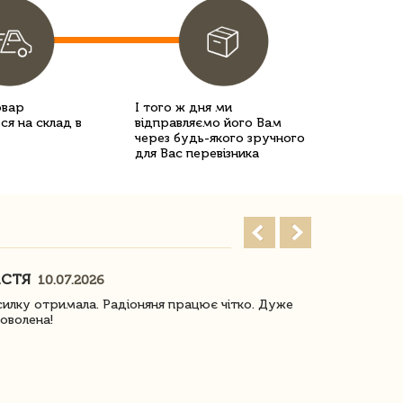
овар
І того ж дня ми
ся на склад в
відправляємо його Вам
через будь-якого зручного
для Вас перевізника
АСТЯ
ПОГОРЕЛО
10.07.2026
илку отримала. Радіоняня працює чітко. Дуже
Отримали віз
оволена!
Доставка з 
завжди була 