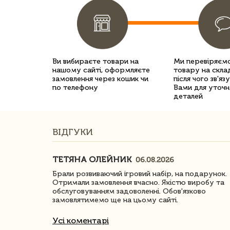
Ви вибираєте товари на
Ми перевіряємо
нашому сайті, оформляєте
товару на склад
замовлення через кошик чи
після чого зв'яз
по телефону
Вами для уточн
деталей
ВІДГУКИ
ТЕТЯНА ОЛЕЙНИК
06.08.2026
ачество
Брали розвиваючий ігровий набір, на подарунок.
Отримали замовлення вчасно. Якістю виробу та
обслуговуванням задоволенні. Обов'язково
замовлятимемо ще на цьому сайті.
Усі коментарі