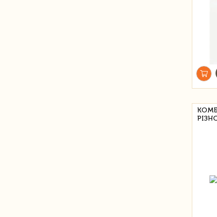
КОМБ
РІЗН