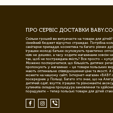
ПРО СЕРВІС ДОСТАВКИ BABY.CO
Скільки грошей ви витрачаєте на товари для дітей?
сімейний бюджет відчутно страждає. Потрібна коля
санітарне приладдя, косметика та багато різних дрі
іграшки молоді батьки скуповують практично опто
ніяк не дешево, а часу ходити магазинами зовсім не
так, щоб не постраждала якість? Все просто – купу
Можемо посперечатися, що більшість дитячих речей,
пропонують у магазинах – це товари польських вир
мають оптимальне співвідношення ціни та якості. А 
можете на нашому сайті. Інтернет-магазин «BABY.
посередник у Польщі. Багато хто знає, що на Але
дитячий одяг, взуття, іграшки та різноманітні аксес
зупиняла складна процедура замовлення та здійсне
порадувати – тепер польські товари для дітей стаю