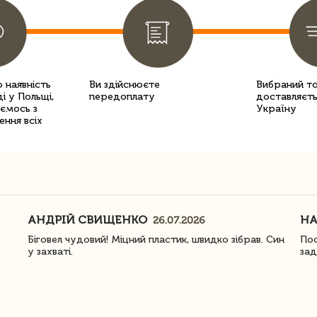
 наявність
Ви здійснюєте
Вибраний т
і у Польщі,
передоплату
доставляєть
уємось з
Україну
ення всіх
АНДРІЙ СВИЩЕНКО
Н
26.07.2026
Біговел чудовий! Міцний пластик, швидко зібрав. Син
Пос
у захваті.
зад