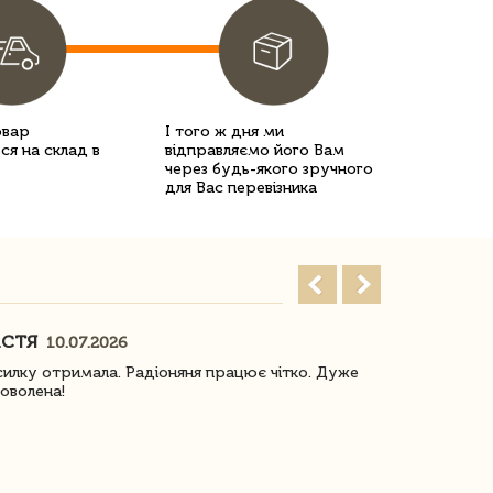
овар
І того ж дня ми
ся на склад в
відправляємо його Вам
через будь-якого зручного
для Вас перевізника
АСТЯ
ПОГОРЕЛО
10.07.2026
илку отримала. Радіоняня працює чітко. Дуже
Отримали віз
оволена!
Доставка з 
завжди була 