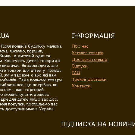
.UA
ІНФОРМАЦІЯ
 Після появи в будинку малюка,
Про нас
ска, ліжечко, горщик,
Каталог товарів
бниць. А дитячий одяг та
Доставка і оплата
м. Коштують дитячі товари аж
 вистачає. Як заощадити, але
Відгуки
йте товари для дітей у Польщі.
FAQ
 які у вас вже є або які вам
Трекінг доставки
обників. Саме польські товари
вибрати все, що потрібно, ви
Контакти
co.ua» – ваш торговий
гро можна купити дешево
уари для дітей. Якщо вас досі
ння покупки, поспішаємо вас
ть доступнішими в Україні.
ПІДПИСКА НА НОВИН