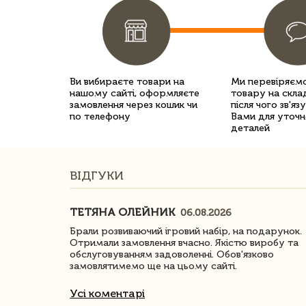
Ви вибираєте товари на
Ми перевіряємо
нашому сайті, оформляєте
товару на склад
замовлення через кошик чи
після чого зв'яз
по телефону
Вами для уточн
деталей
ВІДГУКИ
ТЕТЯНА ОЛЕЙНИК
06.08.2026
ачество
Брали розвиваючий ігровий набір, на подарунок.
Отримали замовлення вчасно. Якістю виробу та
обслуговуванням задоволенні. Обов'язково
замовлятимемо ще на цьому сайті.
Усі коментарі