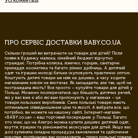
Усі коментарі
ПРО СЕРВІС ДОСТАВКИ BABY.CO.UA
Скільки грошей ви витрачаєте на товари для дітей? Після
появи в будинку малюка, сімейний бюджет відчутно
страждає. Потрібна коляска, ліжечко, горщик, санітарне
приладдя, косметика та багато різних дрібниць. А дитячий
одяг та іграшки молоді батьки скуповують практично оптом.
Коштують дитячі товари аж ніяк не дешево, а часу ходити
магазинами зовсім не вистачає. Як заощадити, але так, щоб не
постраждала якість? Все просто – купуйте товари для дітей у
Польщі. Можемо посперечатися, що більшість дитячих речей,
які у вас вже є або які вам пропонують у магазинах – це
товари польських виробників. Саме польські товари мають
оптимальне співвідношення ціни та якості. А вибрати все, що
потрібно, ви можете на нашому сайті. Інтернет-магазин
«BABY.co.ua» – ваш торговий посередник у Польщі. Багато
хто знає, що на Алегро можна купити дешево дитячий одяг,
взуття, іграшки та різноманітні аксесуари для дітей. Якщо вас
досі зупиняла складна процедура замовлення та здійснення
покупки, поспішаємо вас порадувати – тепер польські товари