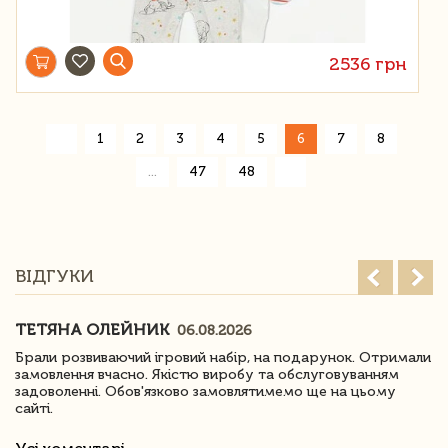
2536 грн
«
1
2
3
4
5
6
7
8
»
...
47
48
ВІДГУКИ
ТЕТЯНА ОЛЕЙНИК
06.08.2026
Брали розвиваючий ігровий набір, на подарунок. Отримали
замовлення вчасно. Якістю виробу та обслуговуванням
задоволенні. Обов'язково замовлятимемо ще на цьому
сайті.