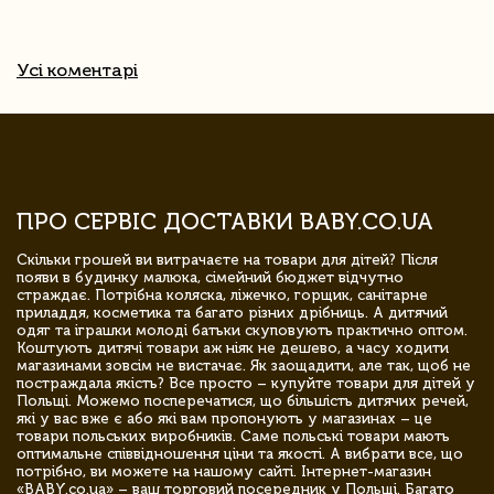
Усі коментарі
ПРО СЕРВІС ДОСТАВКИ BABY.CO.UA
Скільки грошей ви витрачаєте на товари для дітей? Після
появи в будинку малюка, сімейний бюджет відчутно
страждає. Потрібна коляска, ліжечко, горщик, санітарне
приладдя, косметика та багато різних дрібниць. А дитячий
одяг та іграшки молоді батьки скуповують практично оптом.
Коштують дитячі товари аж ніяк не дешево, а часу ходити
магазинами зовсім не вистачає. Як заощадити, але так, щоб не
постраждала якість? Все просто – купуйте товари для дітей у
Польщі. Можемо посперечатися, що більшість дитячих речей,
які у вас вже є або які вам пропонують у магазинах – це
товари польських виробників. Саме польські товари мають
оптимальне співвідношення ціни та якості. А вибрати все, що
потрібно, ви можете на нашому сайті. Інтернет-магазин
«BABY.co.ua» – ваш торговий посередник у Польщі. Багато