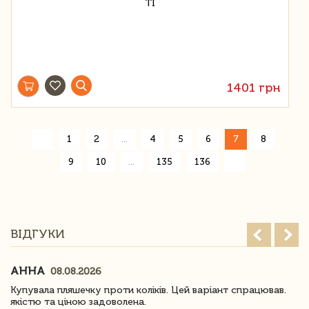
1401 грн
«
1
2
...
4
5
6
7
8
»
9
10
...
135
136
ВІДГУКИ
АННА
08.08.2026
Купувала пляшечку проти коліків. Цей варіант спрацював.
якістю та ціною задоволена.