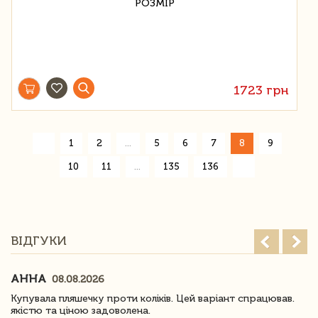
1723 грн
«
1
2
...
5
6
7
8
9
»
10
11
...
135
136
ВІДГУКИ
АННА
08.08.2026
Купувала пляшечку проти коліків. Цей варіант спрацював.
якістю та ціною задоволена.