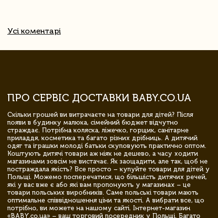
Усі коментарі
ПРО СЕРВІС ДОСТАВКИ BABY.CO.UA
Скільки грошей ви витрачаєте на товари для дітей? Після
появи в будинку малюка, сімейний бюджет відчутно
страждає. Потрібна коляска, ліжечко, горщик, санітарне
приладдя, косметика та багато різних дрібниць. А дитячий
одяг та іграшки молоді батьки скуповують практично оптом.
Коштують дитячі товари аж ніяк не дешево, а часу ходити
магазинами зовсім не вистачає. Як заощадити, але так, щоб не
постраждала якість? Все просто – купуйте товари для дітей у
Польщі. Можемо посперечатися, що більшість дитячих речей,
які у вас вже є або які вам пропонують у магазинах – це
товари польських виробників. Саме польські товари мають
оптимальне співвідношення ціни та якості. А вибрати все, що
потрібно, ви можете на нашому сайті. Інтернет-магазин
«BABY.co.ua» – ваш торговий посередник у Польщі. Багато