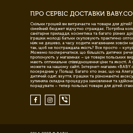
ПРО СЕРВІС ДОСТАВКИ BABY.CO
Скільки грошей ви витрачаєте на товари для дітей?
сімейний бюджет відчутно страждає. Потрібна коля
санітарне приладдя, косметика та багато різних дрі
іграшки молоді батьки скуповують практично опто
ніяк не дешево, а часу ходити магазинами зовсім не
так, щоб не постраждала якість? Все просто – купу
Можемо посперечатися, що більшість дитячих речей,
пропонують у магазинах – це товари польських вир
мають оптимальне співвідношення ціни та якості. А 
можете на нашому сайті. Інтернет-магазин «BABY.
посередник у Польщі. Багато хто знає, що на Але
дитячий одяг, взуття, іграшки та різноманітні аксес
зупиняла складна процедура замовлення та здійсне
порадувати – тепер польські товари для дітей стаю