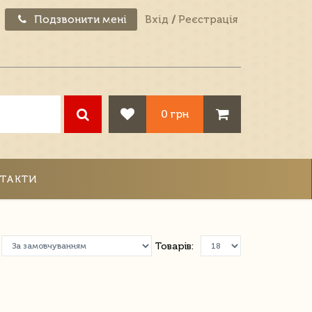
Подзвонити мені
Вхід
/
Реєстрація
0 грн
ТАКТИ
Товарів: