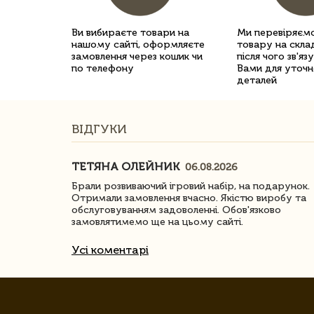
Ви вибираєте товари на
Ми перевіряємо
нашому сайті, оформляєте
товару на склад
замовлення через кошик чи
після чого зв'яз
по телефону
Вами для уточн
деталей
ВІДГУКИ
ТЕТЯНА ОЛЕЙНИК
06.08.2026
ачество
Брали розвиваючий ігровий набір, на подарунок.
Отримали замовлення вчасно. Якістю виробу та
обслуговуванням задоволенні. Обов'язково
замовлятимемо ще на цьому сайті.
Усі коментарі