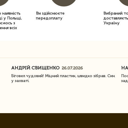
 наявність
Ви здійснюєте
Вибраний т
і у Польщі,
передоплату
доставляєть
уємось з
Україну
ення всіх
АНДРІЙ СВИЩЕНКО
Н
26.07.2026
Біговел чудовий! Міцний пластик, швидко зібрав. Син
Пос
у захваті.
зад