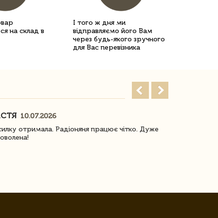
овар
І того ж дня ми
ся на склад в
відправляємо його Вам
через будь-якого зручного
для Вас перевізника
АСТЯ
ПОГОРЕЛО
10.07.2026
илку отримала. Радіоняня працює чітко. Дуже
Отримали віз
оволена!
Доставка з 
завжди була 