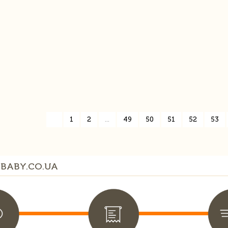
«
1
2
...
49
50
51
52
53
BABY.CO.UA