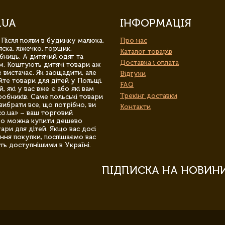
.UA
ІНФОРМАЦІЯ
 Після появи в будинку малюка,
Про нас
ска, ліжечко, горщик,
Каталог товарів
бниць. А дитячий одяг та
Доставка і оплата
м. Коштують дитячі товари аж
 вистачає. Як заощадити, але
Відгуки
йте товари для дітей у Польщі.
FAQ
 які у вас вже є або які вам
Трекінг доставки
обників. Саме польські товари
вибрати все, що потрібно, ви
Контакти
co.ua» – ваш торговий
гро можна купити дешево
уари для дітей. Якщо вас досі
ння покупки, поспішаємо вас
ть доступнішими в Україні.
ПІДПИСКА НА НОВИН