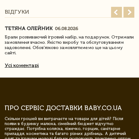
ВІДГУКИ
ТЕТЯНА ОЛЕЙНИК
06.08.2026
Брали розвиваючий ігровий набір, на подарунок. Отримали
замовлення вчасно. Якістю виробу та обслуговуванням
задоволенні. Обов'язково замовлятимемо ще на цьому
сайті.
Усі коментарі
ПРО СЕРВІС ДОСТАВКИ BABY.CO.UA
Скільки грошей ви витрачаєте на товари для дітей? Після
появи в будинку малюка, сімейний бюджет відчутно
страждає. Потрібна коляска, ліжечко, горщик, санітарне
приладдя, косметика та багато різних дрібниць. А дитячий
одяг та іграшки молоді батьки скуповують практично оптом.