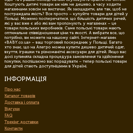
Коштують дитячі товари аж ніяк не дешево, а часу ходити
магазинами зовсім не вистачає. Як заощадити, але так, щоб не
постраждала якість? Все просто – купуйте товари для дітей у
Польщі. Можемо посперечатися, що більшість дитячих речей,
які у вас вже є або які вам пропонують у магазинах – це
товари польських виробників. Саме польські товари мають
оптимальне співвідношення ціни та якості. А вибрати все, що
потрібно, ви можете на нашому сайті. Інтернет-магазин
«BABY.co.ua» – ваш торговий посередник у Польщі. Багато
хто знає, що на Алегро можна купити дешево дитячий одяг,
взуття, іграшки та різноманітні аксесуари для дітей. Якщо вас
досі зупиняла складна процедура замовлення та здійснення
покупки, поспішаємо вас порадувати – тепер польські товари
для дітей стають доступнішими в Україні.
ІНФОРМАЦІЯ
Про нас
Каталог товарів
Доставка і оплата
Відгуки
FAQ
Трекінг доставки
Контакти