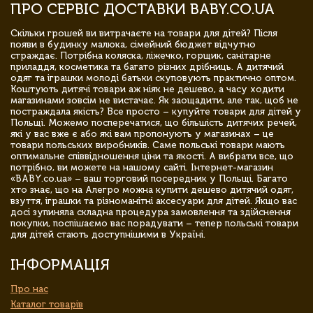
ПРО СЕРВІС ДОСТАВКИ BABY.CO.UA
Скільки грошей ви витрачаєте на товари для дітей? Після
появи в будинку малюка, сімейний бюджет відчутно
страждає. Потрібна коляска, ліжечко, горщик, санітарне
приладдя, косметика та багато різних дрібниць. А дитячий
одяг та іграшки молоді батьки скуповують практично оптом.
Коштують дитячі товари аж ніяк не дешево, а часу ходити
магазинами зовсім не вистачає. Як заощадити, але так, щоб не
постраждала якість? Все просто – купуйте товари для дітей у
Польщі. Можемо посперечатися, що більшість дитячих речей,
які у вас вже є або які вам пропонують у магазинах – це
товари польських виробників. Саме польські товари мають
оптимальне співвідношення ціни та якості. А вибрати все, що
потрібно, ви можете на нашому сайті. Інтернет-магазин
«BABY.co.ua» – ваш торговий посередник у Польщі. Багато
хто знає, що на Алегро можна купити дешево дитячий одяг,
взуття, іграшки та різноманітні аксесуари для дітей. Якщо вас
досі зупиняла складна процедура замовлення та здійснення
покупки, поспішаємо вас порадувати – тепер польські товари
для дітей стають доступнішими в Україні.
ІНФОРМАЦІЯ
Про нас
Каталог товарів