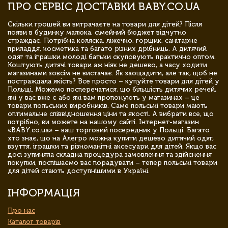
ПРО СЕРВІС ДОСТАВКИ BABY.CO.UA
Скільки грошей ви витрачаєте на товари для дітей? Після
появи в будинку малюка, сімейний бюджет відчутно
страждає. Потрібна коляска, ліжечко, горщик, санітарне
приладдя, косметика та багато різних дрібниць. А дитячий
одяг та іграшки молоді батьки скуповують практично оптом.
Коштують дитячі товари аж ніяк не дешево, а часу ходити
магазинами зовсім не вистачає. Як заощадити, але так, щоб не
постраждала якість? Все просто – купуйте товари для дітей у
Польщі. Можемо посперечатися, що більшість дитячих речей,
які у вас вже є або які вам пропонують у магазинах – це
товари польських виробників. Саме польські товари мають
оптимальне співвідношення ціни та якості. А вибрати все, що
потрібно, ви можете на нашому сайті. Інтернет-магазин
«BABY.co.ua» – ваш торговий посередник у Польщі. Багато
хто знає, що на Алегро можна купити дешево дитячий одяг,
взуття, іграшки та різноманітні аксесуари для дітей. Якщо вас
досі зупиняла складна процедура замовлення та здійснення
покупки, поспішаємо вас порадувати – тепер польські товари
для дітей стають доступнішими в Україні.
ІНФОРМАЦІЯ
Про нас
Каталог товарів