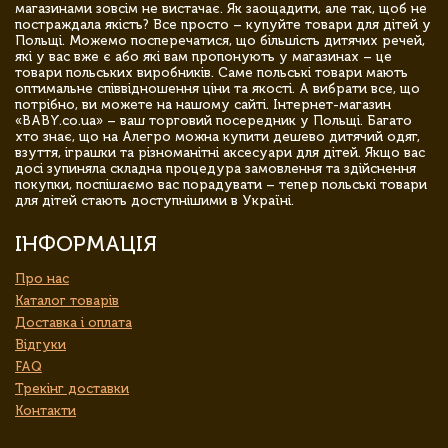
магазинами зовсім не вистачає. Як заощадити, але так, щоб не
постраждала якість? Все просто – купуйте товари для дітей у
Польщі. Можемо посперечатися, що більшість дитячих речей,
які у вас вже є або які вам пропонують у магазинах – це
товари польських виробників. Саме польські товари мають
оптимальне співвідношення ціни та якості. А вибрати все, що
потрібно, ви можете на нашому сайті. Інтернет-магазин
«BABY.co.ua» – ваш торговий посередник у Польщі. Багато
хто знає, що на Алегро можна купити дешево дитячий одяг,
взуття, іграшки та різноманітні аксесуари для дітей. Якщо вас
досі зупиняла складна процедура замовлення та здійснення
покупки, поспішаємо вас порадувати – тепер польські товари
для дітей стають доступнішими в Україні.
ІНФОРМАЦІЯ
Про нас
Каталог товарів
Доставка і оплата
Відгуки
FAQ
Трекінг доставки
Контакти