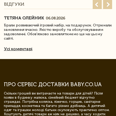
ВІДГУКИ
ТЕТЯНА ОЛЕЙНИК
06.08.2026
Брали розвиваючий ігровий набір, на подарунок. Отримали
замовлення вчасно. Якістю виробу та обслуговуванням
задоволенні. Обов'язково замовлятимемо ще на цьому
сайті.
Усі коментарі
ПРО СЕРВІС ДОСТАВКИ BABY.CO.UA
Скільки грошей ви витрачаєте на товари для дітей? Після
появи в будинку малюка, сімейний бюджет відчутно
страждає. Потрібна коляска, ліжечко, горщик, санітарне
приладдя, косметика та багато різних дрібниць. А дитячий
одяг та іграшки молоді батьки скуповують практично оптом.
Коштують дитячі товари аж ніяк не дешево, а часу ходити