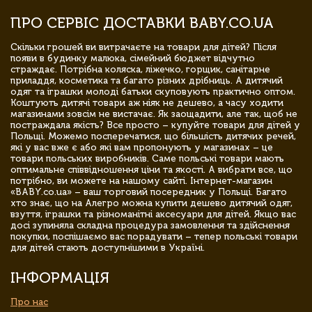
ПРО СЕРВІС ДОСТАВКИ BABY.CO.UA
Скільки грошей ви витрачаєте на товари для дітей? Після
появи в будинку малюка, сімейний бюджет відчутно
страждає. Потрібна коляска, ліжечко, горщик, санітарне
приладдя, косметика та багато різних дрібниць. А дитячий
одяг та іграшки молоді батьки скуповують практично оптом.
Коштують дитячі товари аж ніяк не дешево, а часу ходити
магазинами зовсім не вистачає. Як заощадити, але так, щоб не
постраждала якість? Все просто – купуйте товари для дітей у
Польщі. Можемо посперечатися, що більшість дитячих речей,
які у вас вже є або які вам пропонують у магазинах – це
товари польських виробників. Саме польські товари мають
оптимальне співвідношення ціни та якості. А вибрати все, що
потрібно, ви можете на нашому сайті. Інтернет-магазин
«BABY.co.ua» – ваш торговий посередник у Польщі. Багато
хто знає, що на Алегро можна купити дешево дитячий одяг,
взуття, іграшки та різноманітні аксесуари для дітей. Якщо вас
досі зупиняла складна процедура замовлення та здійснення
покупки, поспішаємо вас порадувати – тепер польські товари
для дітей стають доступнішими в Україні.
ІНФОРМАЦІЯ
Про нас