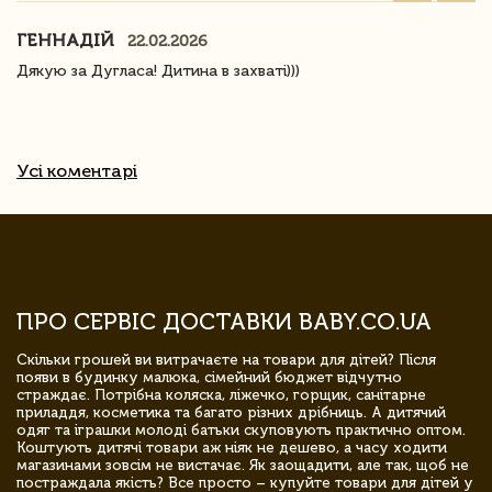
ГЕННАДІЙ
22.02.2026
Дякую за Дугласа! Дитина в захваті)))
Усі коментарі
ПРО СЕРВІС ДОСТАВКИ BABY.CO.UA
Скільки грошей ви витрачаєте на товари для дітей? Після
появи в будинку малюка, сімейний бюджет відчутно
страждає. Потрібна коляска, ліжечко, горщик, санітарне
приладдя, косметика та багато різних дрібниць. А дитячий
одяг та іграшки молоді батьки скуповують практично оптом.
Коштують дитячі товари аж ніяк не дешево, а часу ходити
магазинами зовсім не вистачає. Як заощадити, але так, щоб не
постраждала якість? Все просто – купуйте товари для дітей у