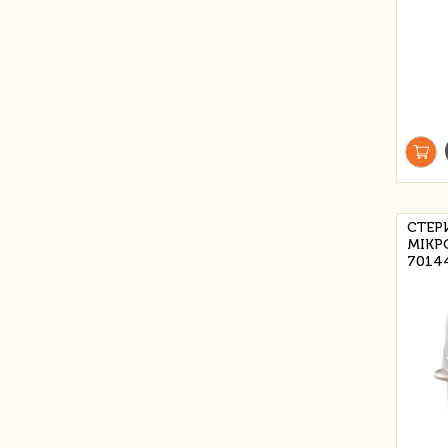
СТЕР
МІКР
7014