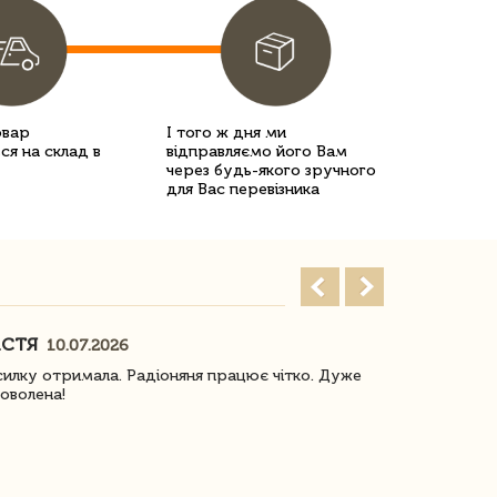
овар
І того ж дня ми
ся на склад в
відправляємо його Вам
через будь-якого зручного
для Вас перевізника
АСТЯ
ПОГОРЕЛО
10.07.2026
илку отримала. Радіоняня працює чітко. Дуже
Отримали віз
оволена!
Доставка з 
завжди була 