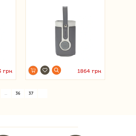
3 грн
1864 грн
»
...
36
37