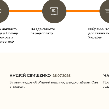
 наявність
Ви здійснюєте
Вибраний т
і у Польщі,
передоплату
доставляєть
уємось з
Україну
ення всіх
АНДРІЙ СВИЩЕНКО
Н
26.07.2026
Біговел чудовий! Міцний пластик, швидко зібрав. Син
Пос
у захваті.
зад