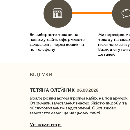
Ви вибираєте товари на
Ми перевіряємо
нашому сайті, оформляєте
товару на склад
замовлення через кошик чи
після чого зв'яз
по телефону
Вами для уточн
деталей
ВІДГУКИ
ТЕТЯНА ОЛЕЙНИК
06.08.2026
ачество
Брали розвиваючий ігровий набір, на подарунок.
Отримали замовлення вчасно. Якістю виробу та
обслуговуванням задоволенні. Обов'язково
замовлятимемо ще на цьому сайті.
Усі коментарі