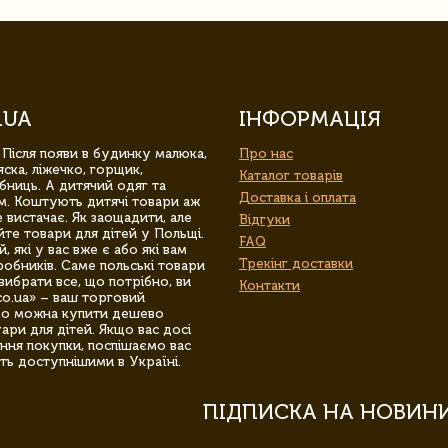
.UA
ІНФОРМАЦІЯ
 Після появи в будинку малюка,
Про нас
ска, ліжечко, горщик,
Каталог товарів
бниць. А дитячий одяг та
Доставка і оплата
м. Коштують дитячі товари аж
 вистачає. Як заощадити, але
Відгуки
йте товари для дітей у Польщі.
FAQ
 які у вас вже є або які вам
Трекінг доставки
обників. Саме польські товари
вибрати все, що потрібно, ви
Контакти
co.ua» – ваш торговий
гро можна купити дешево
уари для дітей. Якщо вас досі
ння покупки, поспішаємо вас
ть доступнішими в Україні.
ПІДПИСКА НА НОВИН