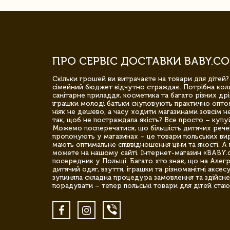
ПРО СЕРВІС ДОСТАВКИ BABY.CO
Скільки грошей ви витрачаєте на товари для дітей?
сімейний бюджет відчутно страждає. Потрібна коля
санітарне приладдя, косметика та багато різних дрі
іграшки молоді батьки скуповують практично опто
ніяк не дешево, а часу ходити магазинами зовсім не
так, щоб не постраждала якість? Все просто – купу
Можемо посперечатися, що більшість дитячих речей,
пропонують у магазинах – це товари польських вир
мають оптимальне співвідношення ціни та якості. А 
можете на нашому сайті. Інтернет-магазин «BABY.
посередник у Польщі. Багато хто знає, що на Але
дитячий одяг, взуття, іграшки та різноманітні аксес
зупиняла складна процедура замовлення та здійсне
порадувати – тепер польські товари для дітей стаю