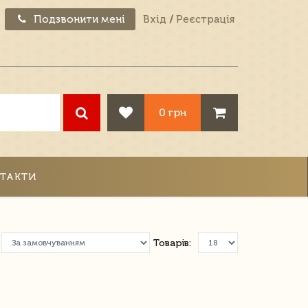
Подзвонити мені
Вхід
/
Реєстрація
0 грн
ТАКТИ
Товарів: