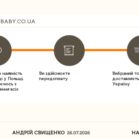
BABY.CO.UA
 наявність
Ви здійснюєте
Вибраний т
і у Польщі,
передоплату
доставляєть
уємось з
Україну
ення всіх
АНДРІЙ СВИЩЕНКО
Н
26.07.2026