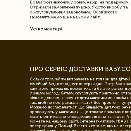
ачество
Брали розвиваючий ігровий набір, на подарунок.
Отримали замовлення вчасно. Якістю виробу та
обслуговуванням задоволенні. Обов'язково
замовлятимемо ще на цьому сайті.
Усі коментарі
ПРО СЕРВІС ДОСТАВКИ BABY.CO
Скільки грошей ви витрачаєте на товари для дітей?
сімейний бюджет відчутно страждає. Потрібна коля
санітарне приладдя, косметика та багато різних дрі
іграшки молоді батьки скуповують практично опто
ніяк не дешево, а часу ходити магазинами зовсім не
так, щоб не постраждала якість? Все просто – купу
Можемо посперечатися, що більшість дитячих речей,
пропонують у магазинах – це товари польських вир
мають оптимальне співвідношення ціни та якості. А 
можете на нашому сайті. Інтернет-магазин «BABY.
посередник у Польщі. Багато хто знає, що на Але
дитячий одяг, взуття, іграшки та різноманітні аксес