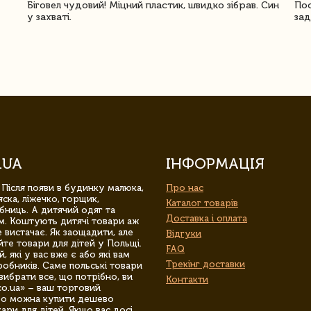
Біговел чудовий! Міцний пластик, швидко зібрав. Син
Пос
у захваті.
зад
.UA
ІНФОРМАЦІЯ
 Після появи в будинку малюка,
Про нас
ска, ліжечко, горщик,
Каталог товарів
бниць. А дитячий одяг та
Доставка і оплата
м. Коштують дитячі товари аж
 вистачає. Як заощадити, але
Відгуки
йте товари для дітей у Польщі.
FAQ
 які у вас вже є або які вам
Трекінг доставки
обників. Саме польські товари
вибрати все, що потрібно, ви
Контакти
co.ua» – ваш торговий
гро можна купити дешево
уари для дітей. Якщо вас досі