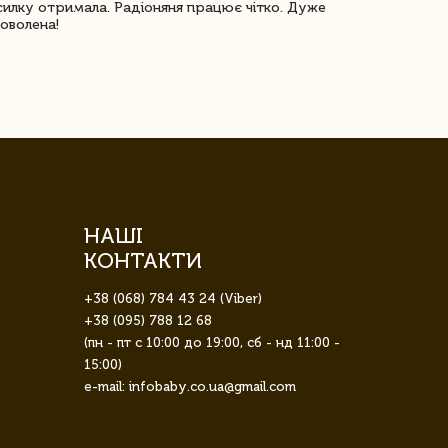
илку отримала. Радіоняня працює чітко. Дуже
Отримали віз
оволена!
Доставка з 
завжди була 
НАШІ
КОНТАКТИ
+38 (068) 784 43 24 (Viber)
+38 (095) 788 12 68
(пн - пт с 10:00 до 19:00, сб - нд 11:00 -
15:00)
e-mail: infobaby.co.ua@gmail.com