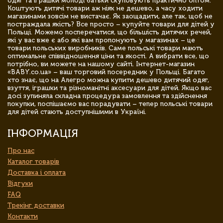
одяг та іграшки молоді батьки скуповують практично оптом.
Коштують дитячі товари аж ніяк не дешево, а часу ходити
магазинами зовсім не вистачає. Як заощадити, але так, щоб не
постраждала якість? Все просто – купуйте товари для дітей у
Польщі. Можемо посперечатися, що більшість дитячих речей,
які у вас вже є або які вам пропонують у магазинах – це
товари польських виробників. Саме польські товари мають
оптимальне співвідношення ціни та якості. А вибрати все, що
потрібно, ви можете на нашому сайті. Інтернет-магазин
«BABY.co.ua» – ваш торговий посередник у Польщі. Багато
хто знає, що на Алегро можна купити дешево дитячий одяг,
взуття, іграшки та різноманітні аксесуари для дітей. Якщо вас
досі зупиняла складна процедура замовлення та здійснення
покупки, поспішаємо вас порадувати – тепер польські товари
для дітей стають доступнішими в Україні.
ІНФОРМАЦІЯ
Про нас
Каталог товарів
Доставка і оплата
Відгуки
FAQ
Трекінг доставки
Контакти