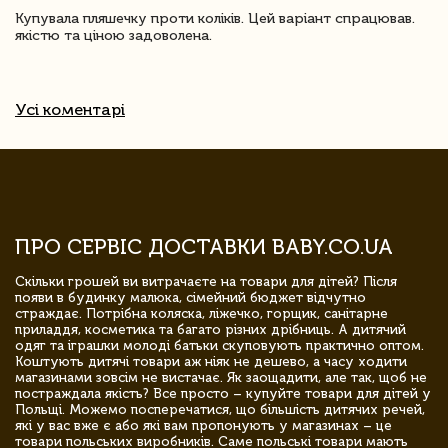
Купувала пляшечку проти коліків. Цей варіант спрацював.
якістю та ціною задоволена.
Усі коментарі
ПРО СЕРВІС ДОСТАВКИ BABY.CO.UA
Скільки грошей ви витрачаєте на товари для дітей? Після
появи в будинку малюка, сімейний бюджет відчутно
страждає. Потрібна коляска, ліжечко, горщик, санітарне
приладдя, косметика та багато різних дрібниць. А дитячий
одяг та іграшки молоді батьки скуповують практично оптом.
Коштують дитячі товари аж ніяк не дешево, а часу ходити
магазинами зовсім не вистачає. Як заощадити, але так, щоб не
постраждала якість? Все просто – купуйте товари для дітей у
Польщі. Можемо посперечатися, що більшість дитячих речей,
які у вас вже є або які вам пропонують у магазинах – це
товари польських виробників. Саме польські товари мають