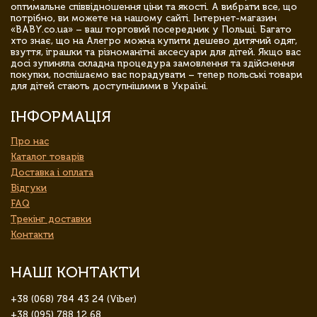
оптимальне співвідношення ціни та якості. А вибрати все, що
потрібно, ви можете на нашому сайті. Інтернет-магазин
«BABY.co.ua» – ваш торговий посередник у Польщі. Багато
хто знає, що на Алегро можна купити дешево дитячий одяг,
взуття, іграшки та різноманітні аксесуари для дітей. Якщо вас
досі зупиняла складна процедура замовлення та здійснення
покупки, поспішаємо вас порадувати – тепер польські товари
для дітей стають доступнішими в Україні.
ІНФОРМАЦІЯ
Про нас
Каталог товарів
Доставка і оплата
Відгуки
FAQ
Трекінг доставки
Контакти
НАШІ КОНТАКТИ
+38 (068) 784 43 24 (Viber)
+38 (095) 788 12 68