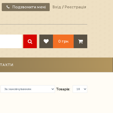
Подзвонити мені
Вхід
/
Реєстрація
0 грн
ТАКТИ
Товарів: