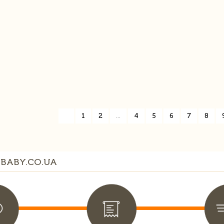
«
1
2
...
4
5
6
7
8
BABY.CO.UA