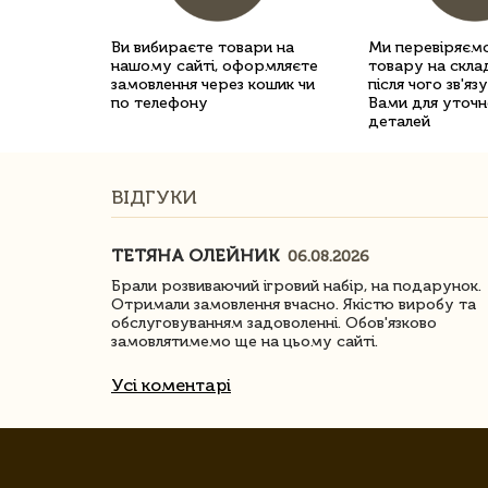
Ви вибираєте товари на
Ми перевіряємо
нашому сайті, оформляєте
товару на склад
замовлення через кошик чи
після чого зв'яз
по телефону
Вами для уточн
деталей
ВІДГУКИ
ТЕТЯНА ОЛЕЙНИК
06.08.2026
ачество
Брали розвиваючий ігровий набір, на подарунок.
Отримали замовлення вчасно. Якістю виробу та
обслуговуванням задоволенні. Обов'язково
замовлятимемо ще на цьому сайті.
Усі коментарі