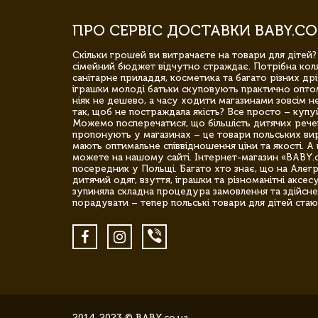
ПРО СЕРВІС ДОСТАВКИ BABY.CO
Скільки грошей ви витрачаєте на товари для дітей?
сімейний бюджет відчутно страждає. Потрібна коля
санітарне приладдя, косметика та багато різних дрі
іграшки молоді батьки скуповують практично опто
ніяк не дешево, а часу ходити магазинами зовсім не
так, щоб не постраждала якість? Все просто – купу
Можемо посперечатися, що більшість дитячих речей,
пропонують у магазинах – це товари польських вир
мають оптимальне співвідношення ціни та якості. А 
можете на нашому сайті. Інтернет-магазин «BABY.
посередник у Польщі. Багато хто знає, що на Але
дитячий одяг, взуття, іграшки та різноманітні аксес
зупиняла складна процедура замовлення та здійсне
порадувати – тепер польські товари для дітей стаю
2014-2023 © BABY.co.ua