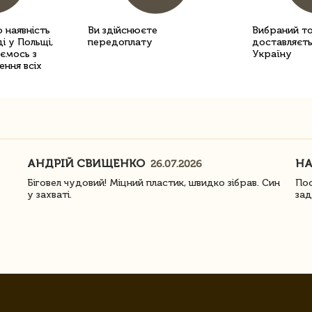
 наявність
Ви здійснюєте
Вибраний т
і у Польщі,
передоплату
доставляєть
уємось з
Україну
ення всіх
АНДРІЙ СВИЩЕНКО
Н
26.07.2026
Біговел чудовий! Міцний пластик, швидко зібрав. Син
Пос
у захваті.
зад