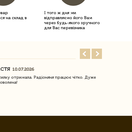
овар
І того ж дня ми
ся на склад в
відправляємо його Вам
через будь-якого зручного
для Вас перевізника
АСТЯ
ПОГОРЕЛО
10.07.2026
илку отримала. Радіоняня працює чітко. Дуже
Отримали віз
оволена!
Доставка з 
завжди була 