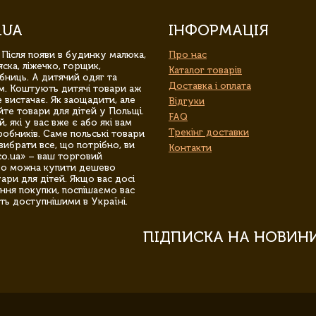
.UA
ІНФОРМАЦІЯ
 Після появи в будинку малюка,
Про нас
ска, ліжечко, горщик,
Каталог товарів
бниць. А дитячий одяг та
Доставка і оплата
м. Коштують дитячі товари аж
 вистачає. Як заощадити, але
Відгуки
йте товари для дітей у Польщі.
FAQ
 які у вас вже є або які вам
Трекінг доставки
обників. Саме польські товари
вибрати все, що потрібно, ви
Контакти
co.ua» – ваш торговий
гро можна купити дешево
уари для дітей. Якщо вас досі
ння покупки, поспішаємо вас
ть доступнішими в Україні.
ПІДПИСКА НА НОВИН