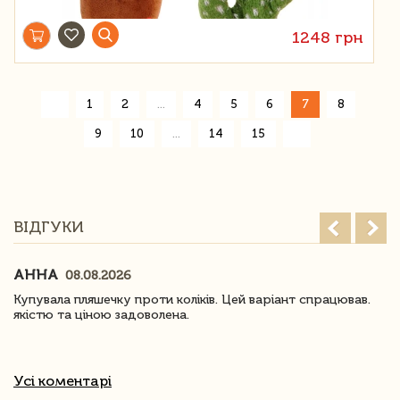
1248 грн
«
1
2
...
4
5
6
7
8
»
9
10
...
14
15
ВІДГУКИ
АННА
08.08.2026
Купувала пляшечку проти коліків. Цей варіант спрацював.
якістю та ціною задоволена.
Усі коментарі