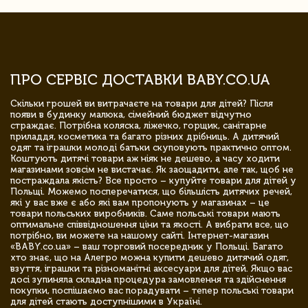
ПРО СЕРВІС ДОСТАВКИ BABY.CO.UA
Скільки грошей ви витрачаєте на товари для дітей? Після
появи в будинку малюка, сімейний бюджет відчутно
страждає. Потрібна коляска, ліжечко, горщик, санітарне
приладдя, косметика та багато різних дрібниць. А дитячий
одяг та іграшки молоді батьки скуповують практично оптом.
Коштують дитячі товари аж ніяк не дешево, а часу ходити
магазинами зовсім не вистачає. Як заощадити, але так, щоб не
постраждала якість? Все просто – купуйте товари для дітей у
Польщі. Можемо посперечатися, що більшість дитячих речей,
які у вас вже є або які вам пропонують у магазинах – це
товари польських виробників. Саме польські товари мають
оптимальне співвідношення ціни та якості. А вибрати все, що
потрібно, ви можете на нашому сайті. Інтернет-магазин
«BABY.co.ua» – ваш торговий посередник у Польщі. Багато
хто знає, що на Алегро можна купити дешево дитячий одяг,
взуття, іграшки та різноманітні аксесуари для дітей. Якщо вас
досі зупиняла складна процедура замовлення та здійснення
покупки, поспішаємо вас порадувати – тепер польські товари
для дітей стають доступнішими в Україні.