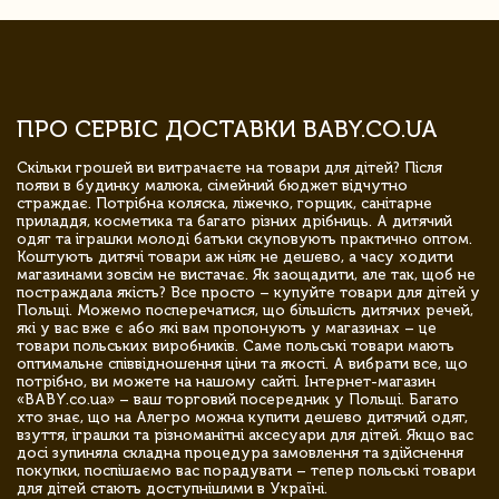
ПРО СЕРВІС ДОСТАВКИ BABY.CO.UA
Скільки грошей ви витрачаєте на товари для дітей? Після
появи в будинку малюка, сімейний бюджет відчутно
страждає. Потрібна коляска, ліжечко, горщик, санітарне
приладдя, косметика та багато різних дрібниць. А дитячий
одяг та іграшки молоді батьки скуповують практично оптом.
Коштують дитячі товари аж ніяк не дешево, а часу ходити
магазинами зовсім не вистачає. Як заощадити, але так, щоб не
постраждала якість? Все просто – купуйте товари для дітей у
Польщі. Можемо посперечатися, що більшість дитячих речей,
які у вас вже є або які вам пропонують у магазинах – це
товари польських виробників. Саме польські товари мають
оптимальне співвідношення ціни та якості. А вибрати все, що
потрібно, ви можете на нашому сайті. Інтернет-магазин
«BABY.co.ua» – ваш торговий посередник у Польщі. Багато
хто знає, що на Алегро можна купити дешево дитячий одяг,
взуття, іграшки та різноманітні аксесуари для дітей. Якщо вас
досі зупиняла складна процедура замовлення та здійснення
покупки, поспішаємо вас порадувати – тепер польські товари
для дітей стають доступнішими в Україні.