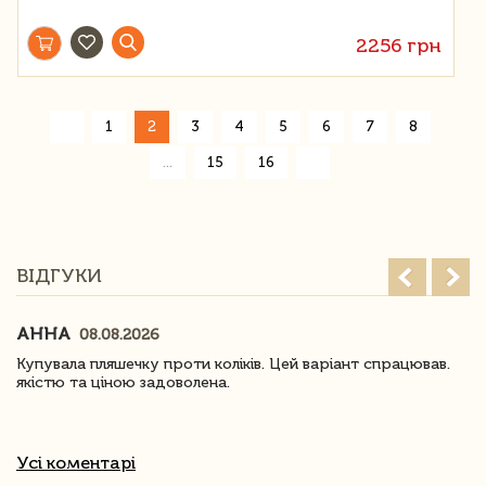
2256 грн
«
1
2
3
4
5
6
7
8
»
...
15
16
ВІДГУКИ
АННА
08.08.2026
Купувала пляшечку проти коліків. Цей варіант спрацював.
якістю та ціною задоволена.
Усі коментарі