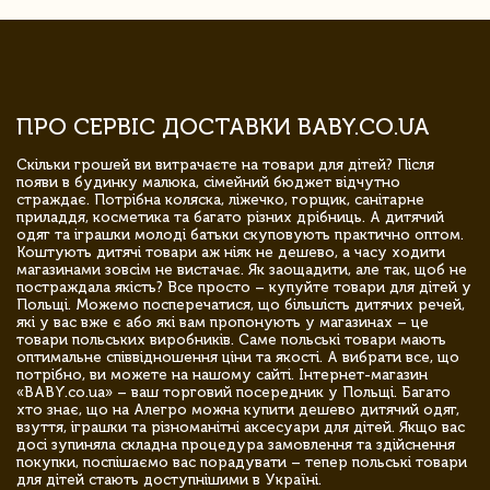
ПРО СЕРВІС ДОСТАВКИ BABY.CO.UA
Скільки грошей ви витрачаєте на товари для дітей? Після
появи в будинку малюка, сімейний бюджет відчутно
страждає. Потрібна коляска, ліжечко, горщик, санітарне
приладдя, косметика та багато різних дрібниць. А дитячий
одяг та іграшки молоді батьки скуповують практично оптом.
Коштують дитячі товари аж ніяк не дешево, а часу ходити
магазинами зовсім не вистачає. Як заощадити, але так, щоб не
постраждала якість? Все просто – купуйте товари для дітей у
Польщі. Можемо посперечатися, що більшість дитячих речей,
які у вас вже є або які вам пропонують у магазинах – це
товари польських виробників. Саме польські товари мають
оптимальне співвідношення ціни та якості. А вибрати все, що
потрібно, ви можете на нашому сайті. Інтернет-магазин
«BABY.co.ua» – ваш торговий посередник у Польщі. Багато
хто знає, що на Алегро можна купити дешево дитячий одяг,
взуття, іграшки та різноманітні аксесуари для дітей. Якщо вас
досі зупиняла складна процедура замовлення та здійснення
покупки, поспішаємо вас порадувати – тепер польські товари
для дітей стають доступнішими в Україні.