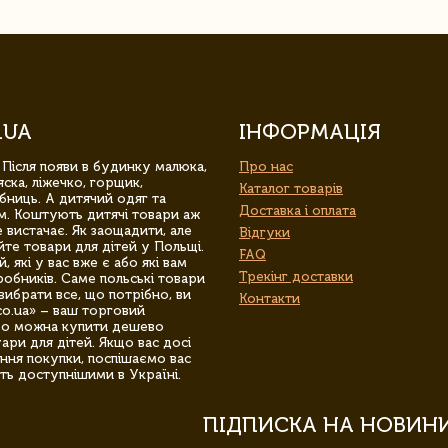
.UA
ІНФОРМАЦІЯ
 Після появи в будинку малюка,
Про нас
ска, ліжечко, горщик,
Каталог товарів
бниць. А дитячий одяг та
Доставка і оплата
м. Коштують дитячі товари аж
 вистачає. Як заощадити, але
Відгуки
йте товари для дітей у Польщі.
FAQ
 які у вас вже є або які вам
Трекінг доставки
обників. Саме польські товари
вибрати все, що потрібно, ви
Контакти
co.ua» – ваш торговий
гро можна купити дешево
уари для дітей. Якщо вас досі
ння покупки, поспішаємо вас
ть доступнішими в Україні.
ПІДПИСКА НА НОВИН