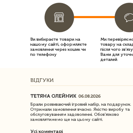
Ви вибираєте товари на
Ми перевіряємо
нашому сайті, оформляєте
товару на склад
замовлення через кошик чи
після чого зв'яз
по телефону
Вами для уточн
деталей
ВІДГУКИ
ТЕТЯНА ОЛЕЙНИК
06.08.2026
ачество
Брали розвиваючий ігровий набір, на подарунок.
Отримали замовлення вчасно. Якістю виробу та
обслуговуванням задоволенні. Обов'язково
замовлятимемо ще на цьому сайті.
Усі коментарі