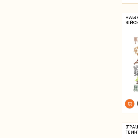
НАБІ
ВІЙС
ІГРА
ГВИН