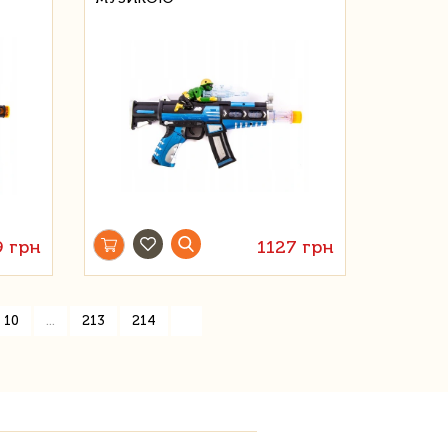
9 грн
1127 грн
»
10
...
213
214