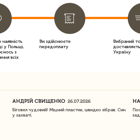
 наявність
Ви здійснюєте
Вибраний т
і у Польщі,
передоплату
доставляєть
уємось з
Україну
ення всіх
АНДРІЙ СВИЩЕНКО
Н
26.07.2026
Біговел чудовий! Міцний пластик, швидко зібрав. Син
Пос
у захваті.
зад