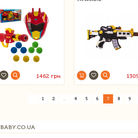
1462 грн
130
«
1
2
...
4
5
6
7
8
9
BABY.CO.UA