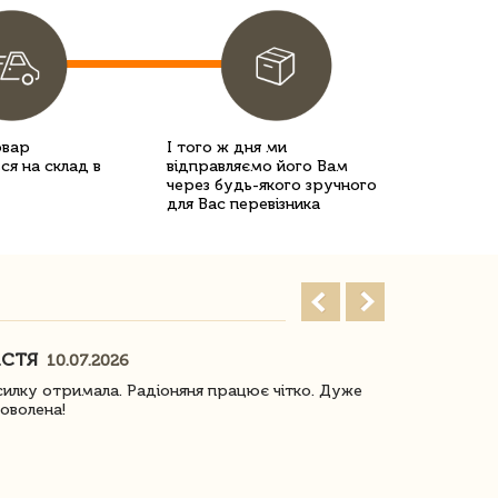
овар
І того ж дня ми
ся на склад в
відправляємо його Вам
через будь-якого зручного
для Вас перевізника
АСТЯ
ПОГОРЕЛО
10.07.2026
илку отримала. Радіоняня працює чітко. Дуже
Отримали віз
оволена!
Доставка з 
завжди була 