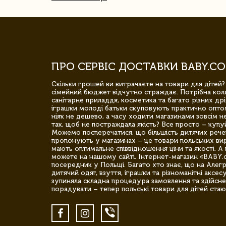
ПРО СЕРВІС ДОСТАВКИ BABY.CO
Скільки грошей ви витрачаєте на товари для дітей?
сімейний бюджет відчутно страждає. Потрібна коля
санітарне приладдя, косметика та багато різних дрі
іграшки молоді батьки скуповують практично опто
ніяк не дешево, а часу ходити магазинами зовсім не
так, щоб не постраждала якість? Все просто – купу
Можемо посперечатися, що більшість дитячих речей,
пропонують у магазинах – це товари польських вир
мають оптимальне співвідношення ціни та якості. А 
можете на нашому сайті. Інтернет-магазин «BABY.
посередник у Польщі. Багато хто знає, що на Але
дитячий одяг, взуття, іграшки та різноманітні аксес
зупиняла складна процедура замовлення та здійсне
порадувати – тепер польські товари для дітей стаю