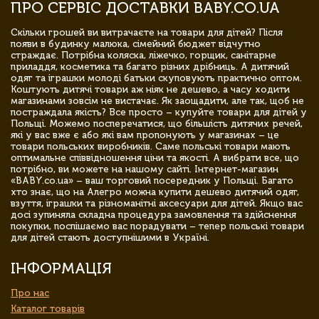
ПРО СЕРВІС ДОСТАВКИ BABY.CO.UA
Скільки грошей ви витрачаєте на товари для дітей? Після
появи в будинку малюка, сімейний бюджет відчутно
страждає. Потрібна коляска, ліжечко, горщик, санітарне
приладдя, косметика та багато різних дрібниць. А дитячий
одяг та іграшки молоді батьки скуповують практично оптом.
Коштують дитячі товари аж ніяк не дешево, а часу ходити
магазинами зовсім не вистачає. Як заощадити, але так, щоб не
постраждала якість? Все просто – купуйте товари для дітей у
Польщі. Можемо посперечатися, що більшість дитячих речей,
які у вас вже є або які вам пропонують у магазинах – це
товари польських виробників. Саме польські товари мають
оптимальне співвідношення ціни та якості. А вибрати все, що
потрібно, ви можете на нашому сайті. Інтернет-магазин
«BABY.co.ua» – ваш торговий посередник у Польщі. Багато
хто знає, що на Алегро можна купити дешево дитячий одяг,
взуття, іграшки та різноманітні аксесуари для дітей. Якщо вас
досі зупиняла складна процедура замовлення та здійснення
покупки, поспішаємо вас порадувати – тепер польські товари
для дітей стають доступнішими в Україні.
ІНФОРМАЦІЯ
Про нас
Каталог товарів