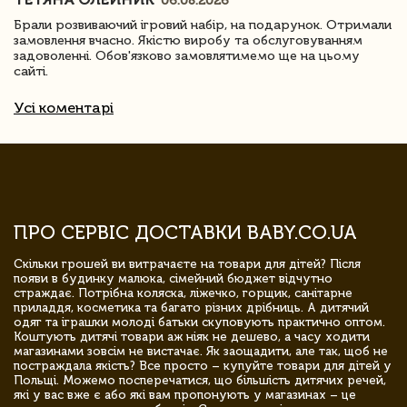
06.08.2026
Брали розвиваючий ігровий набір, на подарунок. Отримали
замовлення вчасно. Якістю виробу та обслуговуванням
задоволенні. Обов'язково замовлятимемо ще на цьому
сайті.
Усі коментарі
ПРО СЕРВІС ДОСТАВКИ BABY.CO.UA
Скільки грошей ви витрачаєте на товари для дітей? Після
появи в будинку малюка, сімейний бюджет відчутно
страждає. Потрібна коляска, ліжечко, горщик, санітарне
приладдя, косметика та багато різних дрібниць. А дитячий
одяг та іграшки молоді батьки скуповують практично оптом.
Коштують дитячі товари аж ніяк не дешево, а часу ходити
магазинами зовсім не вистачає. Як заощадити, але так, щоб не
постраждала якість? Все просто – купуйте товари для дітей у
Польщі. Можемо посперечатися, що більшість дитячих речей,
які у вас вже є або які вам пропонують у магазинах – це