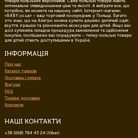
товари польських виробників. Саме польські товари мають
оптимальне співвідношення ціни та якості. А вибрати все, що
потрібно, ви можете на нашому сайті. Інтернет-магазин
«BABY.co.ua» – ваш торговий посередник у Польщі. Багато
хто знає, що на Алегро можна купити дешево дитячий одяг,
взуття, іграшки та різноманітні аксесуари для дітей. Якщо вас
досі зупиняла складна процедура замовлення та здійснення
покупки, поспішаємо вас порадувати – тепер польські товари
для дітей стають доступнішими в Україні.
ІНФОРМАЦІЯ
Про нас
Каталог товарів
Доставка і оплата
Відгуки
FAQ
Трекінг доставки
Контакти
НАШІ КОНТАКТИ
+38 (068) 784 43 24 (Viber)