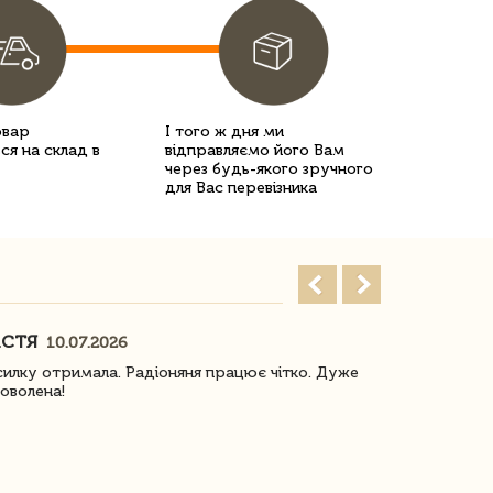
овар
І того ж дня ми
ся на склад в
відправляємо його Вам
через будь-якого зручного
для Вас перевізника
АСТЯ
ПОГОРЕЛО
10.07.2026
илку отримала. Радіоняня працює чітко. Дуже
Отримали віз
оволена!
Доставка з 
завжди була 