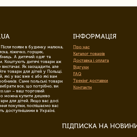
.UA
ІНФОРМАЦІЯ
 Після появи в будинку малюка,
Про нас
ска, ліжечко, горщик,
Каталог товарів
бниць. А дитячий одяг та
Доставка і оплата
м. Коштують дитячі товари аж
 вистачає. Як заощадити, але
Відгуки
йте товари для дітей у Польщі.
FAQ
 які у вас вже є або які вам
Трекінг доставки
обників. Саме польські товари
вибрати все, що потрібно, ви
Контакти
co.ua» – ваш торговий
гро можна купити дешево
уари для дітей. Якщо вас досі
ння покупки, поспішаємо вас
ть доступнішими в Україні.
ПІДПИСКА НА НОВИН