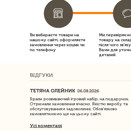
Ви вибираєте товари на
Ми перевіряємо
нашому сайті, оформляєте
товару на склад
замовлення через кошик чи
після чого зв'яз
по телефону
Вами для уточн
деталей
ВІДГУКИ
ТЕТЯНА ОЛЕЙНИК
06.08.2026
ачество
Брали розвиваючий ігровий набір, на подарунок.
Отримали замовлення вчасно. Якістю виробу та
обслуговуванням задоволенні. Обов'язково
замовлятимемо ще на цьому сайті.
Усі коментарі