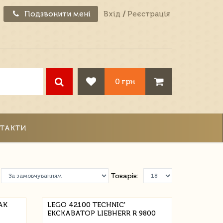
Подзвонити мені
Вхід
/
Реєстрація
0 грн
ТАКТИ
Товарів:
AK
LEGO 42100 TECHNIC'
ЕКСКАВАТОР LIEBHERR R 9800