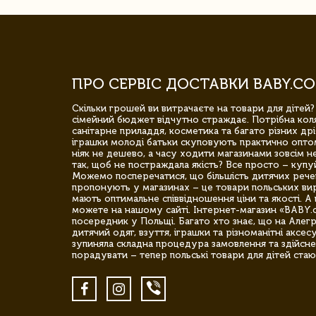
ПРО СЕРВІС ДОСТАВКИ BABY.CO
Скільки грошей ви витрачаєте на товари для дітей?
сімейний бюджет відчутно страждає. Потрібна коля
санітарне приладдя, косметика та багато різних дрі
іграшки молоді батьки скуповують практично опто
ніяк не дешево, а часу ходити магазинами зовсім не
так, щоб не постраждала якість? Все просто – купу
Можемо посперечатися, що більшість дитячих речей,
пропонують у магазинах – це товари польських вир
мають оптимальне співвідношення ціни та якості. А 
можете на нашому сайті. Інтернет-магазин «BABY.
посередник у Польщі. Багато хто знає, що на Але
дитячий одяг, взуття, іграшки та різноманітні аксес
зупиняла складна процедура замовлення та здійсне
порадувати – тепер польські товари для дітей стаю