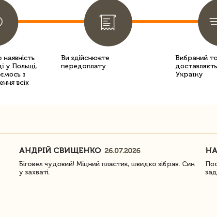
 наявність
Ви здійснюєте
Вибраний т
і у Польщі,
передоплату
доставляєть
уємось з
Україну
ення всіх
АНДРІЙ СВИЩЕНКО
Н
26.07.2026
Біговел чудовий! Міцний пластик, швидко зібрав. Син
Пос
у захваті.
зад