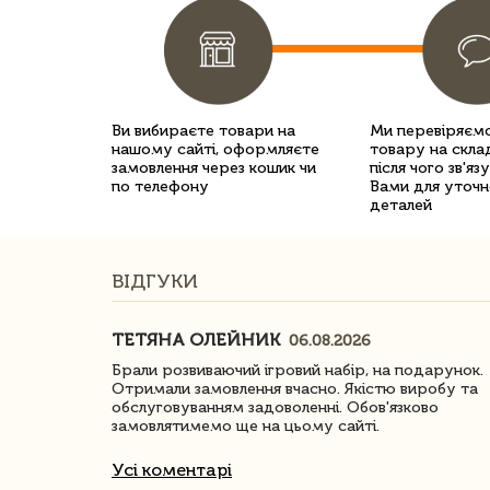
Ви вибираєте товари на
Ми перевіряємо
нашому сайті, оформляєте
товару на склад
замовлення через кошик чи
після чого зв'яз
по телефону
Вами для уточн
деталей
ВІДГУКИ
ТЕТЯНА ОЛЕЙНИК
06.08.2026
ачество
Брали розвиваючий ігровий набір, на подарунок.
Отримали замовлення вчасно. Якістю виробу та
обслуговуванням задоволенні. Обов'язково
замовлятимемо ще на цьому сайті.
Усі коментарі