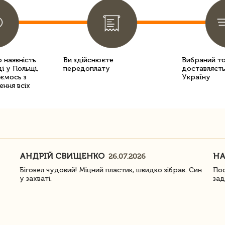
 наявність
Ви здійснюєте
Вибраний т
і у Польщі,
передоплату
доставляєть
уємось з
Україну
ення всіх
АНДРІЙ СВИЩЕНКО
Н
26.07.2026
Біговел чудовий! Міцний пластик, швидко зібрав. Син
Пос
у захваті.
зад