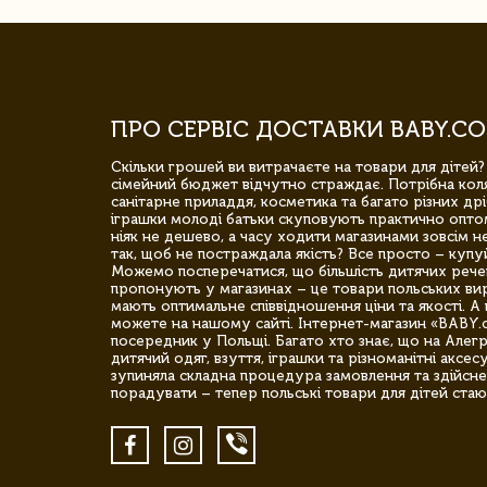
ПРО СЕРВІС ДОСТАВКИ BABY.CO
Скільки грошей ви витрачаєте на товари для дітей?
сімейний бюджет відчутно страждає. Потрібна коля
санітарне приладдя, косметика та багато різних дрі
іграшки молоді батьки скуповують практично опто
ніяк не дешево, а часу ходити магазинами зовсім не
так, щоб не постраждала якість? Все просто – купу
Можемо посперечатися, що більшість дитячих речей,
пропонують у магазинах – це товари польських вир
мають оптимальне співвідношення ціни та якості. А 
можете на нашому сайті. Інтернет-магазин «BABY.
посередник у Польщі. Багато хто знає, що на Але
дитячий одяг, взуття, іграшки та різноманітні аксес
зупиняла складна процедура замовлення та здійсне
порадувати – тепер польські товари для дітей стаю