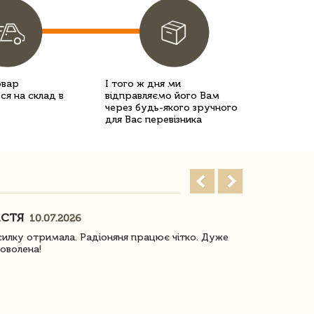
овар
І того ж дня ми
ся на склад в
відправляємо його Вам
через будь-якого зручного
для Вас перевізника
АСТЯ
ПОГОРЕЛО
10.07.2026
илку отримала. Радіоняня працює чітко. Дуже
Отримали віз
оволена!
Доставка з 
завжди була 