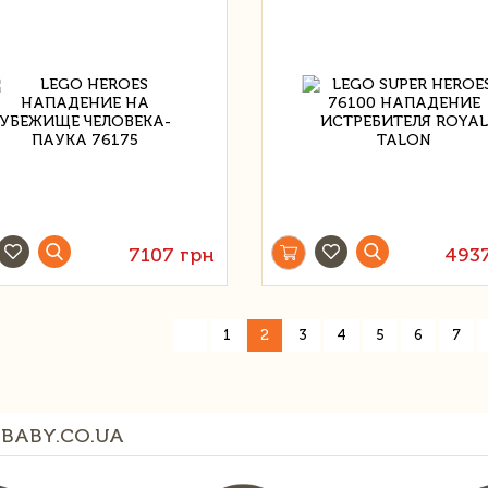
7107 грн
493
«
1
2
3
4
5
6
7
BABY.CO.UA