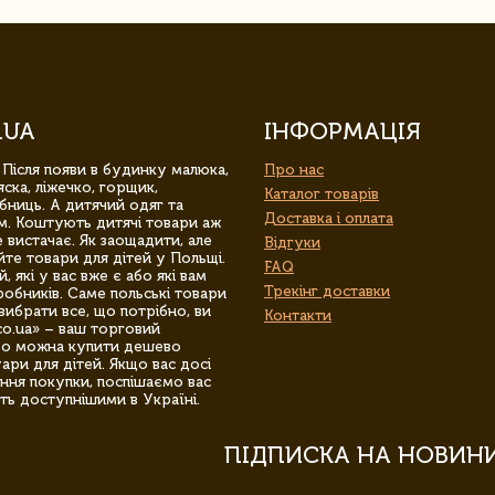
.UA
ІНФОРМАЦІЯ
 Після появи в будинку малюка,
Про нас
ска, ліжечко, горщик,
Каталог товарів
бниць. А дитячий одяг та
Доставка і оплата
м. Коштують дитячі товари аж
 вистачає. Як заощадити, але
Відгуки
йте товари для дітей у Польщі.
FAQ
 які у вас вже є або які вам
Трекінг доставки
обників. Саме польські товари
вибрати все, що потрібно, ви
Контакти
co.ua» – ваш торговий
гро можна купити дешево
уари для дітей. Якщо вас досі
ння покупки, поспішаємо вас
ть доступнішими в Україні.
ПІДПИСКА НА НОВИН