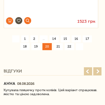
1523 грн
«
1
2
...
14
15
16
17
»
18
19
20
21
22
ВІДГУКИ
АННА
08.08.2026
Купувала пляшечку проти коліків. Цей варіант спрацював.
якістю та ціною задоволена.