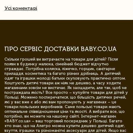
Усі коментарі
ПРО СЕРВІС ДОСТАВКИ BABY.CO.UA
Скільки грошей ви витрачаєте на товари для дітей? Після
появи в будинку малюка, сімейний бюджет відчутно
страждає. Потрібна коляска, ліжечко, горщик, санітарне
приладдя, косметика та багато різних дрібниць. А дитячий
одяг та іграшки молоді батьки скуповують практично оптом.
Коштують дитячі товари аж ніяк не дешево, а часу ходити
магазинами зовсім не вистачає. Як заощадити, але так, щоб не
постраждала якість? Все просто – купуйте товари для дітей у
Польщі. Можемо посперечатися, що більшість дитячих речей,
які у вас вже є або які вам пропонують у магазинах – це
товари польських виробників. Саме польські товари мають
оптимальне співвідношення ціни та якості. А вибрати все, що
потрібно, ви можете на нашому сайті. Інтернет-магазин
«BABY.co.ua» – ваш торговий посередник у Польщі. Багато
хто знає, що на Алегро можна купити дешево дитячий одяг,
взуття, іграшки та різноманітні аксесуари для дітей. Якщо вас