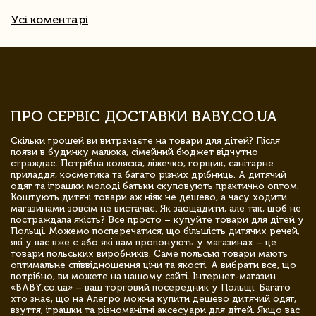
Усі коментарі
ПРО СЕРВІС ДОСТАВКИ BABY.CO.UA
Скільки грошей ви витрачаєте на товари для дітей? Після
появи в будинку малюка, сімейний бюджет відчутно
страждає. Потрібна коляска, ліжечко, горщик, санітарне
приладдя, косметика та багато різних дрібниць. А дитячий
одяг та іграшки молоді батьки скуповують практично оптом.
Коштують дитячі товари аж ніяк не дешево, а часу ходити
магазинами зовсім не вистачає. Як заощадити, але так, щоб не
постраждала якість? Все просто – купуйте товари для дітей у
Польщі. Можемо посперечатися, що більшість дитячих речей,
які у вас вже є або які вам пропонують у магазинах – це
товари польських виробників. Саме польські товари мають
оптимальне співвідношення ціни та якості. А вибрати все, що
потрібно, ви можете на нашому сайті. Інтернет-магазин
«BABY.co.ua» – ваш торговий посередник у Польщі. Багато
хто знає, що на Алегро можна купити дешево дитячий одяг,
взуття, іграшки та різноманітні аксесуари для дітей. Якщо вас