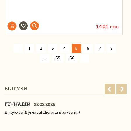
1401 грн
«
1
2
3
4
5
6
7
8
»
...
55
56
ВІДГУКИ
ГЕННАДІЙ
22.02.2026
Дякую за Дугласа! Дитина в захваті)))