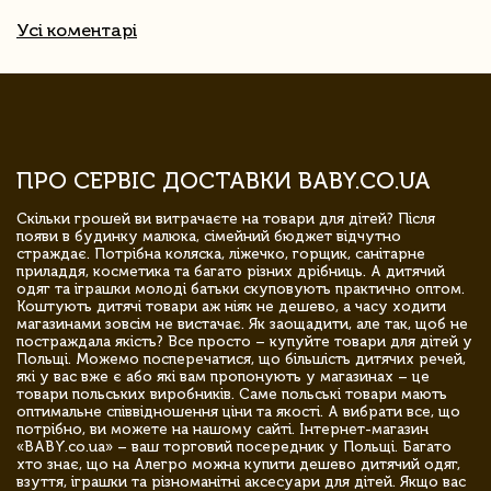
Усі коментарі
ПРО СЕРВІС ДОСТАВКИ BABY.CO.UA
Скільки грошей ви витрачаєте на товари для дітей? Після
появи в будинку малюка, сімейний бюджет відчутно
страждає. Потрібна коляска, ліжечко, горщик, санітарне
приладдя, косметика та багато різних дрібниць. А дитячий
одяг та іграшки молоді батьки скуповують практично оптом.
Коштують дитячі товари аж ніяк не дешево, а часу ходити
магазинами зовсім не вистачає. Як заощадити, але так, щоб не
постраждала якість? Все просто – купуйте товари для дітей у
Польщі. Можемо посперечатися, що більшість дитячих речей,
які у вас вже є або які вам пропонують у магазинах – це
товари польських виробників. Саме польські товари мають
оптимальне співвідношення ціни та якості. А вибрати все, що
потрібно, ви можете на нашому сайті. Інтернет-магазин
«BABY.co.ua» – ваш торговий посередник у Польщі. Багато
хто знає, що на Алегро можна купити дешево дитячий одяг,
взуття, іграшки та різноманітні аксесуари для дітей. Якщо вас