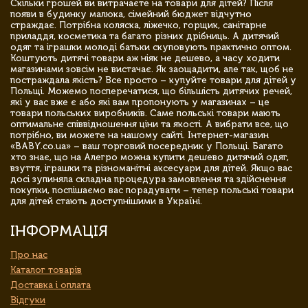
Скільки грошей ви витрачаєте на товари для дітей? Після
появи в будинку малюка, сімейний бюджет відчутно
страждає. Потрібна коляска, ліжечко, горщик, санітарне
приладдя, косметика та багато різних дрібниць. А дитячий
одяг та іграшки молоді батьки скуповують практично оптом.
Коштують дитячі товари аж ніяк не дешево, а часу ходити
магазинами зовсім не вистачає. Як заощадити, але так, щоб не
постраждала якість? Все просто – купуйте товари для дітей у
Польщі. Можемо посперечатися, що більшість дитячих речей,
які у вас вже є або які вам пропонують у магазинах – це
товари польських виробників. Саме польські товари мають
оптимальне співвідношення ціни та якості. А вибрати все, що
потрібно, ви можете на нашому сайті. Інтернет-магазин
«BABY.co.ua» – ваш торговий посередник у Польщі. Багато
хто знає, що на Алегро можна купити дешево дитячий одяг,
взуття, іграшки та різноманітні аксесуари для дітей. Якщо вас
досі зупиняла складна процедура замовлення та здійснення
покупки, поспішаємо вас порадувати – тепер польські товари
для дітей стають доступнішими в Україні.
ІНФОРМАЦІЯ
Про нас
Каталог товарів
Доставка і оплата
Відгуки