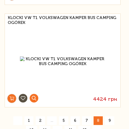
KLOCKI VW T1 VOLKSWAGEN KAMPER BUS CAMPING
OGÓREK
4424 грн
«
1
2
...
5
6
7
8
9