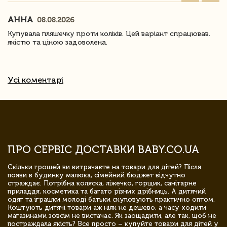
АННА
08.08.2026
Купувала пляшечку проти коліків. Цей варіант спрацював.
якістю та ціною задоволена.
Усі коментарі
ПРО СЕРВІС ДОСТАВКИ BABY.CO.UA
Скільки грошей ви витрачаєте на товари для дітей? Після
появи в будинку малюка, сімейний бюджет відчутно
страждає. Потрібна коляска, ліжечко, горщик, санітарне
приладдя, косметика та багато різних дрібниць. А дитячий
одяг та іграшки молоді батьки скуповують практично оптом.
Коштують дитячі товари аж ніяк не дешево, а часу ходити
магазинами зовсім не вистачає. Як заощадити, але так, щоб не
постраждала якість? Все просто – купуйте товари для дітей у