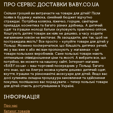
ПРО СЕРВІС ДОСТАВКИ BABY.CO.UA
Скільки грошей ви витрачаєте на товари для дітей? Після
появи в будинку малюка, сімейний бюджет відчутно
страждає. Потрібна коляска, ліжечко, горщик, санітарне
приладдя, косметика та багато різних дрібниць. А дитячий
одяг та іграшки молоді батьки скуповують практично оптом.
Коштують дитячі товари аж ніяк не дешево, а часу ходити
магазинами зовсім не вистачає. Як заощадити, але так, щоб не
постраждала якість? Все просто – купуйте товари для дітей у
Польщі. Можемо посперечатися, що більшість дитячих речей,
які у вас вже є або які вам пропонують у магазинах – це
товари польських виробників. Саме польські товари мають
оптимальне співвідношення ціни та якості. А вибрати все, що
потрібно, ви можете на нашому сайті. Інтернет-магазин
«BABY.co.ua» – ваш торговий посередник у Польщі. Багато
хто знає, що на Алегро можна купити дешево дитячий одяг,
взуття, іграшки та різноманітні аксесуари для дітей. Якщо вас
досі зупиняла складна процедура замовлення та здійснення
покупки, поспішаємо вас порадувати – тепер польські товари
для дітей стають доступнішими в Україні.
ІНФОРМАЦІЯ
Про нас
Каталог товарів