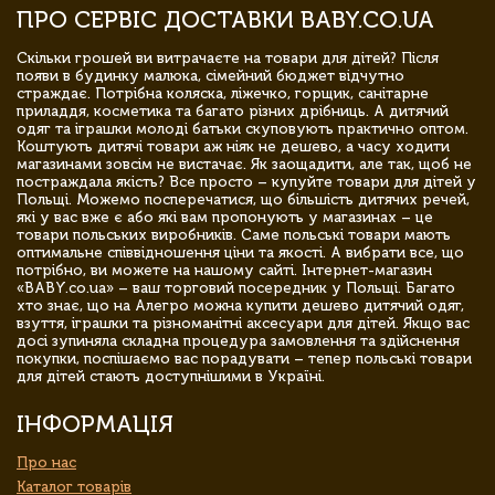
ПРО СЕРВІС ДОСТАВКИ BABY.CO.UA
Скільки грошей ви витрачаєте на товари для дітей? Після
появи в будинку малюка, сімейний бюджет відчутно
страждає. Потрібна коляска, ліжечко, горщик, санітарне
приладдя, косметика та багато різних дрібниць. А дитячий
одяг та іграшки молоді батьки скуповують практично оптом.
Коштують дитячі товари аж ніяк не дешево, а часу ходити
магазинами зовсім не вистачає. Як заощадити, але так, щоб не
постраждала якість? Все просто – купуйте товари для дітей у
Польщі. Можемо посперечатися, що більшість дитячих речей,
які у вас вже є або які вам пропонують у магазинах – це
товари польських виробників. Саме польські товари мають
оптимальне співвідношення ціни та якості. А вибрати все, що
потрібно, ви можете на нашому сайті. Інтернет-магазин
«BABY.co.ua» – ваш торговий посередник у Польщі. Багато
хто знає, що на Алегро можна купити дешево дитячий одяг,
взуття, іграшки та різноманітні аксесуари для дітей. Якщо вас
досі зупиняла складна процедура замовлення та здійснення
покупки, поспішаємо вас порадувати – тепер польські товари
для дітей стають доступнішими в Україні.
ІНФОРМАЦІЯ
Про нас
Каталог товарів