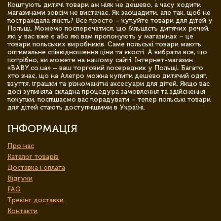
Коштують дитячі товари аж ніяк не дешево, а часу ходити
магазинами зовсім не вистачає. Як заощадити, але так, щоб не
постраждала якість? Все просто – купуйте товари для дітей у
Польщі. Можемо посперечатися, що більшість дитячих речей,
які у вас вже є або які вам пропонують у магазинах – це
товари польських виробників. Саме польські товари мають
оптимальне співвідношення ціни та якості. А вибрати все, що
потрібно, ви можете на нашому сайті. Інтернет-магазин
«BABY.co.ua» – ваш торговий посередник у Польщі. Багато
хто знає, що на Алегро можна купити дешево дитячий одяг,
взуття, іграшки та різноманітні аксесуари для дітей. Якщо вас
досі зупиняла складна процедура замовлення та здійснення
покупки, поспішаємо вас порадувати – тепер польські товари
для дітей стають доступнішими в Україні.
ІНФОРМАЦІЯ
Про нас
Каталог товарів
Доставка і оплата
Відгуки
FAQ
Трекінг доставки
Контакти