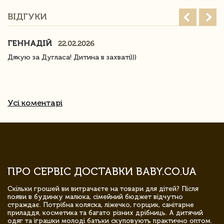
ВІДГУКИ
ГЕННАДІЙ
22.02.2026
Дякую за Дугласа! Дитина в захваті)))
Усі коментарі
ПРО СЕРВІС ДОСТАВКИ BABY.CO.UA
Скільки грошей ви витрачаєте на товари для дітей? Після
появи в будинку малюка, сімейний бюджет відчутно
страждає. Потрібна коляска, ліжечко, горщик, санітарне
приладдя, косметика та багато різних дрібниць. А дитячий
одяг та іграшки молоді батьки скуповують практично оптом.