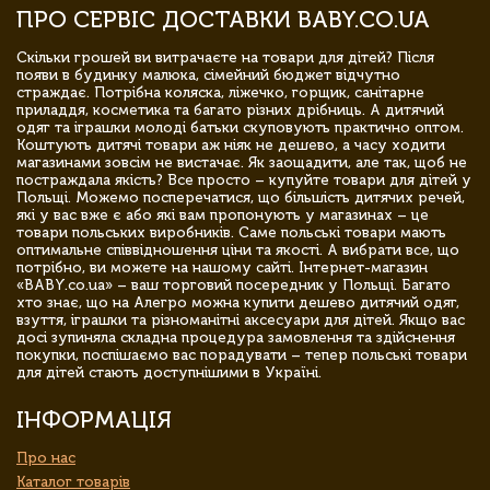
ПРО СЕРВІС ДОСТАВКИ BABY.CO.UA
Скільки грошей ви витрачаєте на товари для дітей? Після
появи в будинку малюка, сімейний бюджет відчутно
страждає. Потрібна коляска, ліжечко, горщик, санітарне
приладдя, косметика та багато різних дрібниць. А дитячий
одяг та іграшки молоді батьки скуповують практично оптом.
Коштують дитячі товари аж ніяк не дешево, а часу ходити
магазинами зовсім не вистачає. Як заощадити, але так, щоб не
постраждала якість? Все просто – купуйте товари для дітей у
Польщі. Можемо посперечатися, що більшість дитячих речей,
які у вас вже є або які вам пропонують у магазинах – це
товари польських виробників. Саме польські товари мають
оптимальне співвідношення ціни та якості. А вибрати все, що
потрібно, ви можете на нашому сайті. Інтернет-магазин
«BABY.co.ua» – ваш торговий посередник у Польщі. Багато
хто знає, що на Алегро можна купити дешево дитячий одяг,
взуття, іграшки та різноманітні аксесуари для дітей. Якщо вас
досі зупиняла складна процедура замовлення та здійснення
покупки, поспішаємо вас порадувати – тепер польські товари
для дітей стають доступнішими в Україні.
ІНФОРМАЦІЯ
Про нас
Каталог товарів