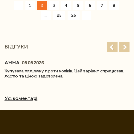
«
1
2
3
4
5
6
7
8
»
...
25
26
ВІДГУКИ
АННА
08.08.2026
Купувала пляшечку проти коліків. Цей варіант спрацював.
якістю та ціною задоволена.
Усі коментарі