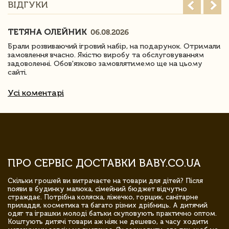
ВІДГУКИ
ТЕТЯНА ОЛЕЙНИК
06.08.2026
Брали розвиваючий ігровий набір, на подарунок. Отримали
замовлення вчасно. Якістю виробу та обслуговуванням
задоволенні. Обов'язково замовлятимемо ще на цьому
сайті.
Усі коментарі
ПРО СЕРВІС ДОСТАВКИ BABY.CO.UA
Скільки грошей ви витрачаєте на товари для дітей? Після
появи в будинку малюка, сімейний бюджет відчутно
страждає. Потрібна коляска, ліжечко, горщик, санітарне
приладдя, косметика та багато різних дрібниць. А дитячий
одяг та іграшки молоді батьки скуповують практично оптом.
Коштують дитячі товари аж ніяк не дешево, а часу ходити