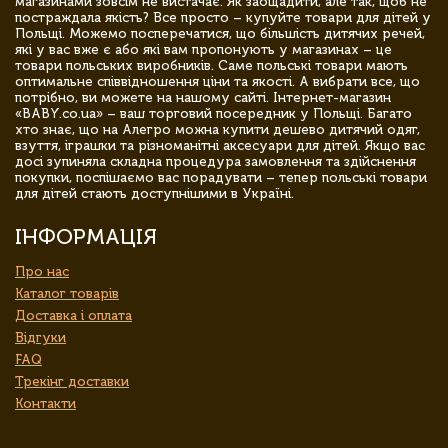
магазинами зовсім не вистачає. Як заощадити, але так, щоб не
постраждала якість? Все просто – купуйте товари для дітей у
Польщі. Можемо посперечатися, що більшість дитячих речей,
які у вас вже є або які вам пропонують у магазинах – це
товари польських виробників. Саме польські товари мають
оптимальне співвідношення ціни та якості. А вибрати все, що
потрібно, ви можете на нашому сайті. Інтернет-магазин
«BABY.co.ua» – ваш торговий посередник у Польщі. Багато
хто знає, що на Алегро можна купити дешево дитячий одяг,
взуття, іграшки та різноманітні аксесуари для дітей. Якщо вас
досі зупиняла складна процедура замовлення та здійснення
покупки, поспішаємо вас порадувати – тепер польські товари
для дітей стають доступнішими в Україні.
ІНФОРМАЦІЯ
Про нас
Каталог товарів
Доставка і оплата
Відгуки
FAQ
Трекінг доставки
Контакти