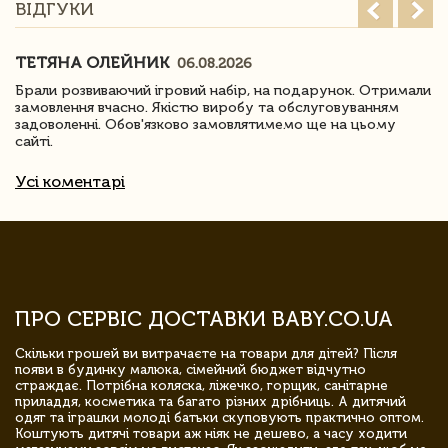
ВІДГУКИ
ТЕТЯНА ОЛЕЙНИК
06.08.2026
Брали розвиваючий ігровий набір, на подарунок. Отримали
замовлення вчасно. Якістю виробу та обслуговуванням
задоволенні. Обов'язково замовлятимемо ще на цьому
сайті.
Усі коментарі
ПРО СЕРВІС ДОСТАВКИ BABY.CO.UA
Скільки грошей ви витрачаєте на товари для дітей? Після
появи в будинку малюка, сімейний бюджет відчутно
страждає. Потрібна коляска, ліжечко, горщик, санітарне
приладдя, косметика та багато різних дрібниць. А дитячий
одяг та іграшки молоді батьки скуповують практично оптом.
Коштують дитячі товари аж ніяк не дешево, а часу ходити