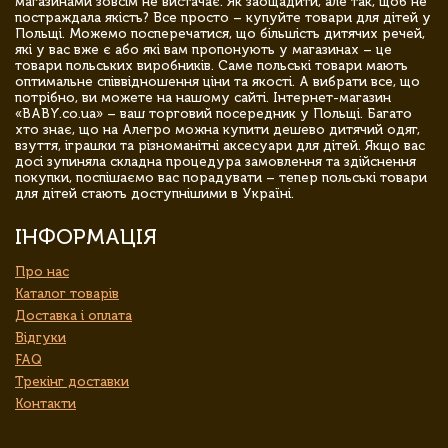
магазинами зовсім не вистачає. Як заощадити, але так, щоб не
постраждала якість? Все просто – купуйте товари для дітей у
Польщі. Можемо посперечатися, що більшість дитячих речей,
які у вас вже є або які вам пропонують у магазинах – це
товари польських виробників. Саме польські товари мають
оптимальне співвідношення ціни та якості. А вибрати все, що
потрібно, ви можете на нашому сайті. Інтернет-магазин
«BABY.co.ua» – ваш торговий посередник у Польщі. Багато
хто знає, що на Алегро можна купити дешево дитячий одяг,
взуття, іграшки та різноманітні аксесуари для дітей. Якщо вас
досі зупиняла складна процедура замовлення та здійснення
покупки, поспішаємо вас порадувати – тепер польські товари
для дітей стають доступнішими в Україні.
ІНФОРМАЦІЯ
Про нас
Каталог товарів
Доставка і оплата
Відгуки
FAQ
Трекінг доставки
Контакти