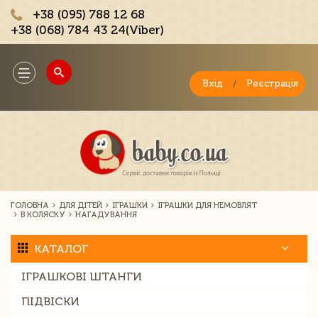
+38 (095) 788 12 68
+38 (068) 784 43 24(Viber)
;
Toggle
navigation
Вхід
/
Реєстрація
ГОЛОВНА
ДЛЯ ДІТЕЙ
ІГРАШКИ
ІГРАШКИ ДЛЯ НЕМОВЛЯТ
В КОЛЯСКУ
НАГАДУВАННЯ
КАТАЛОГ
ІГРАШКОВІ ШТАНГИ
ПІДВІСКИ