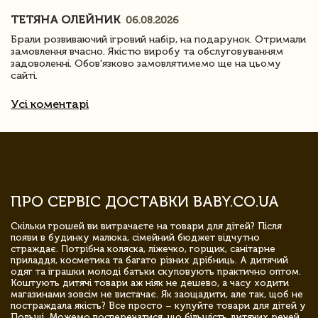
ТЕТЯНА ОЛЕЙНИК
06.08.2026
Брали розвиваючий ігровий набір, на подарунок. Отримали
замовлення вчасно. Якістю виробу та обслуговуванням
задоволенні. Обов'язково замовлятимемо ще на цьому
сайті.
Усі коментарі
ПРО СЕРВІС ДОСТАВКИ BABY.CO.UA
Скільки грошей ви витрачаєте на товари для дітей? Після
появи в будинку малюка, сімейний бюджет відчутно
страждає. Потрібна коляска, ліжечко, горщик, санітарне
приладдя, косметика та багато різних дрібниць. А дитячий
одяг та іграшки молоді батьки скуповують практично оптом.
Коштують дитячі товари аж ніяк не дешево, а часу ходити
магазинами зовсім не вистачає. Як заощадити, але так, щоб не
постраждала якість? Все просто – купуйте товари для дітей у
Польщі. Можемо посперечатися, що більшість дитячих речей,