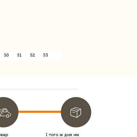
50
51
52
53
»
овар
І того ж дня ми