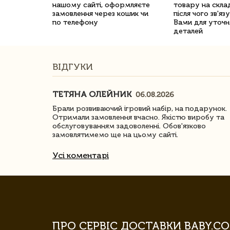
нашому сайті, оформляєте
товару на склад
замовлення через кошик чи
після чого зв'яз
по телефону
Вами для уточн
деталей
ВІДГУКИ
ТЕТЯНА ОЛЕЙНИК
06.08.2026
ачество
Брали розвиваючий ігровий набір, на подарунок.
Отримали замовлення вчасно. Якістю виробу та
обслуговуванням задоволенні. Обов'язково
замовлятимемо ще на цьому сайті.
Усі коментарі
ПРО СЕРВІС ДОСТАВКИ BABY.CO