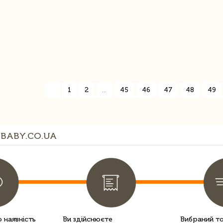
«
1
2
...
45
46
47
48
49
BABY.CO.UA
 наявність
Ви здійснюєте
Вибраний т