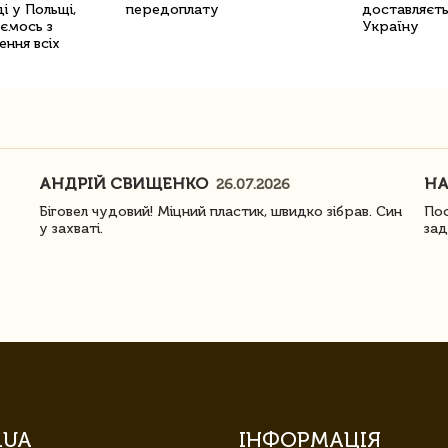
і у Польщі,
передоплату
доставляєть
уємось з
Україну
ення всіх
АНДРІЙ СВИЩЕНКО
Н
26.07.2026
Біговел чудовий! Міцний пластик, швидко зібрав. Син
Пос
у захваті.
зад
.UA
ІНФОРМАЦІЯ