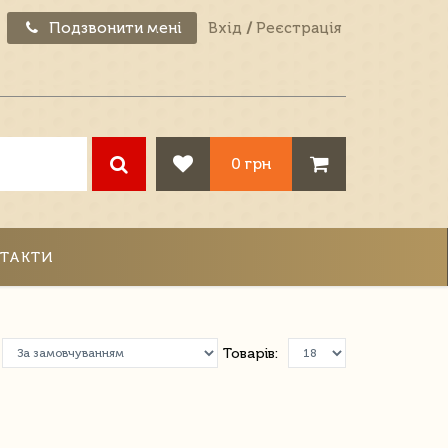
Подзвонити мені
Вхід
/
Реєстрація
0 грн
ТАКТИ
Товарів: