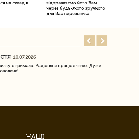
ся на склад в
відправляємо його Вам
через будь-якого зручного
для Вас перевізника
АСТЯ
ПОГОРЕЛО
10.07.2026
илку отримала. Радіоняня працює чітко. Дуже
Отримали віз
оволена!
Доставка з 
завжди була 
НАШІ