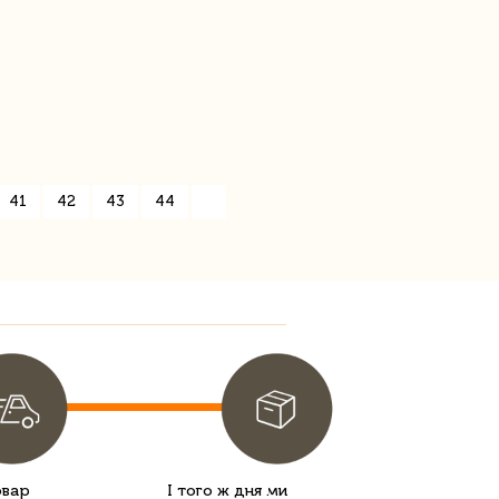
41
42
43
44
»
овар
І того ж дня ми