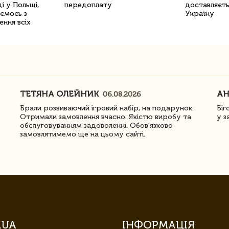
і у Польщі,
передоплату
доставляєть
уємось з
Україну
ення всіх
ТЕТЯНА ОЛЕЙНИК
АН
06.08.2026
Брали розвиваючий ігровий набір, на подарунок.
Біг
Отримали замовлення вчасно. Якістю виробу та
у з
обслуговуванням задоволенні. Обов'язково
замовлятимемо ще на цьому сайті.
.UA
ІНФОРМАЦІЯ