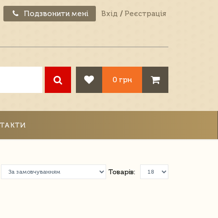
Подзвонити мені
Вхід
/
Реєстрація
0 грн
ТАКТИ
Товарів: