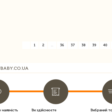
«
1
2
...
36
37
38
39
40
BABY.CO.UA
 наявність
Ви здійснюєте
Вибраний т