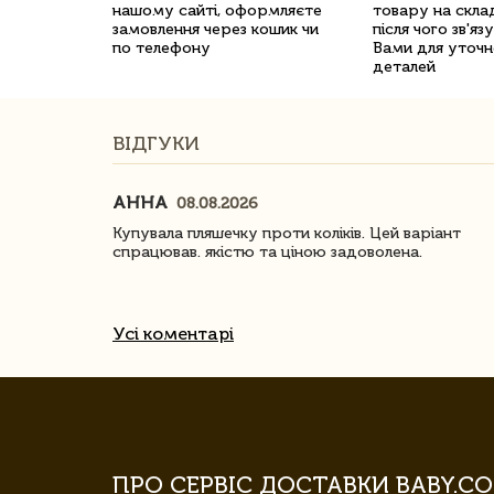
нашому сайті, оформляєте
товару на склад
замовлення через кошик чи
після чого зв'яз
по телефону
Вами для уточн
деталей
ВІДГУКИ
АННА
08.08.2026
ачество
Купувала пляшечку проти коліків. Цей варіант
спрацював. якістю та ціною задоволена.
Усі коментарі
ПРО СЕРВІС ДОСТАВКИ BABY.CO