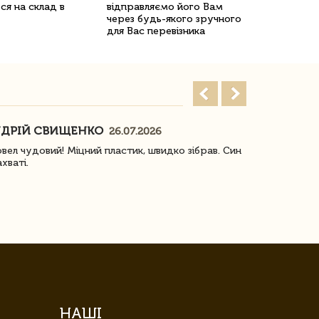
ся на склад в
відправляємо його Вам
через будь-якого зручного
для Вас перевізника
ДРІЙ СВИЩЕНКО
НАСТЯ
26.07.2026
18
овел чудовий! Міцний пластик, швидко зібрав. Син
Посилку отр
ахваті.
задоволена!
НАШІ