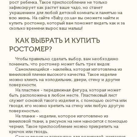
рост ребенка. Такое приспособление не только
зафиксирует как растет ваше чадо, но станет
украшением для любой детской комнаты и памятью на
всю жизнь. На сайте «Baby.co.ua» вы сможете найти и
купить ростомер, который вам поможет видеть как и за
сколько времени вырос ваш малыш!
КАК ВЫБРАТЬ И КУПИТЬ
РОСТОМЕР?
Чтобы правильно сделать выбор, вам необходимо
понимать, что ростомер может быть трех видов:
Самоклеющийся - наклейка, которая изготовлена из
виниловой пленки высокого качества. Такое изделие
можно клеить на холодильник, двери, стену и другие
поверхности.
На пластике - передвижная фигура, которая может
быть расположена в любом месте. Пластиковый лист
служит основой такого изделия и, с помощью скотча или
гвоздя, его можно крепить на стену или любую другую
поверхностью.
На планке - изделие, которое изготовлено из
виниловой ткани, а рисунок на нем наносится с помощью
чернил. Такое приспособление можно прикрепить на
крючок или гвоздь.
Самым простым вариантом для родителей, считается