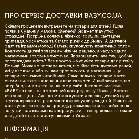
ПРО СЕРВІС ДОСТАВКИ BABY.CO.UA
Скільки грошей ви витрачаєте на товари для дітей? Після
появи в будинку малюка, сімейний бюджет відчутно
страждає. Потрібна коляска, ліжечко, горщик, санітарне
приладдя, косметика та багато різних дрібниць. А дитячий
одяг та іграшки молоді батьки скуповують практично оптом.
Коштують дитячі товари аж ніяк не дешево, а часу ходити
магазинами зовсім не вистачає. Як заощадити, але так, щоб не
постраждала якість? Все просто – купуйте товари для дітей у
Польщі. Можемо посперечатися, що більшість дитячих речей,
які у вас вже є або які вам пропонують у магазинах – це
товари польських виробників. Саме польські товари мають
оптимальне співвідношення ціни та якості. А вибрати все, що
потрібно, ви можете на нашому сайті. Інтернет-магазин
«BABY.co.ua» – ваш торговий посередник у Польщі. Багато
хто знає, що на Алегро можна купити дешево дитячий одяг,
взуття, іграшки та різноманітні аксесуари для дітей. Якщо вас
досі зупиняла складна процедура замовлення та здійснення
покупки, поспішаємо вас порадувати – тепер польські товари
для дітей стають доступнішими в Україні.
ІНФОРМАЦІЯ