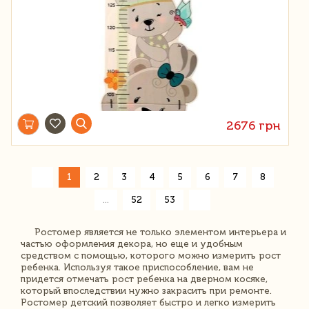
2676 грн
«
1
2
3
4
5
6
7
8
»
...
52
53
Ростомер является не только элементом интерьера и
частью оформления декора, но еще и удобным
средством с помощью, которого можно измерить рост
ребенка. Используя такое приспособление, вам не
придется отмечать рост ребенка на дверном косяке,
который впоследствии нужно закрасить при ремонте.
Ростомер детский позволяет быстро и легко измерить