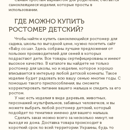
самоклеящиеся изделия, которые просты в
использовании.
ГДЕ МОЖНО КУПИТЬ
РОСТОМЕР ДЕТСКИЙ?
Чтобы найти и купить самоклеющийся ростомер для
садика, школы по выгодной цене, нужно посетить сайт
«Baby.co.ua». Здесь собраны лучшие предложения от
польских производителей для семей в которых
подрастают дети. Все товары сертифицированы и имеют
высокое качество. В каталоге вы найдете не только
ростомер для школы, но и изделие, которое хорошо
вписывается в интерьер любой детской комнаты. Такое
изделие будет радовать всю вашу семью многие годы. С
помощью такого приспособления, вы сможете
корректировать питание вашего малыша и следить за его
ростом.
У нас есть изделия в виде деревьев, животных,
персонажей мультфильмов, забавных человечков, и вы
можете выбрать любой ростомер детский, который
подойдет по тематике именно для вашего малыша.
Сделать заказ можно всего за несколько минут, не
выходя из дома. Доставка товара происходит в
короткий срок по всей территории Украины, будь то