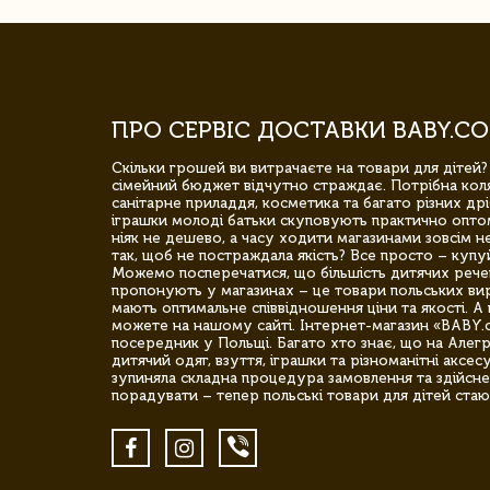
ПРО СЕРВІС ДОСТАВКИ BABY.CO
Скільки грошей ви витрачаєте на товари для дітей?
сімейний бюджет відчутно страждає. Потрібна коля
санітарне приладдя, косметика та багато різних дрі
іграшки молоді батьки скуповують практично опто
ніяк не дешево, а часу ходити магазинами зовсім не
так, щоб не постраждала якість? Все просто – купу
Можемо посперечатися, що більшість дитячих речей,
пропонують у магазинах – це товари польських вир
мають оптимальне співвідношення ціни та якості. А 
можете на нашому сайті. Інтернет-магазин «BABY.
посередник у Польщі. Багато хто знає, що на Але
дитячий одяг, взуття, іграшки та різноманітні аксес
зупиняла складна процедура замовлення та здійсне
порадувати – тепер польські товари для дітей стаю