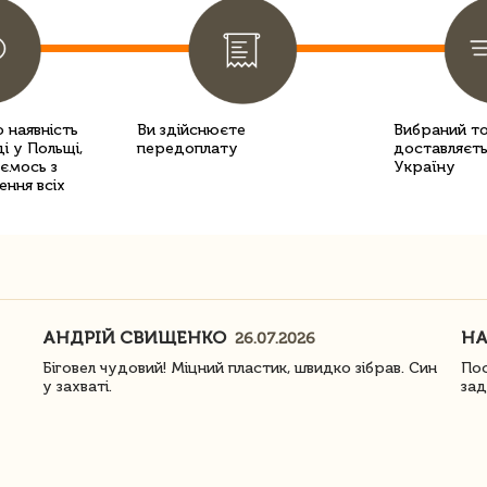
 наявність
Ви здійснюєте
Вибраний т
і у Польщі,
передоплату
доставляєть
уємось з
Україну
ення всіх
АНДРІЙ СВИЩЕНКО
Н
26.07.2026
Біговел чудовий! Міцний пластик, швидко зібрав. Син
Пос
у захваті.
зад