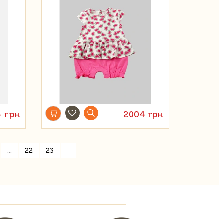
4 грн
2004 грн
»
...
22
23