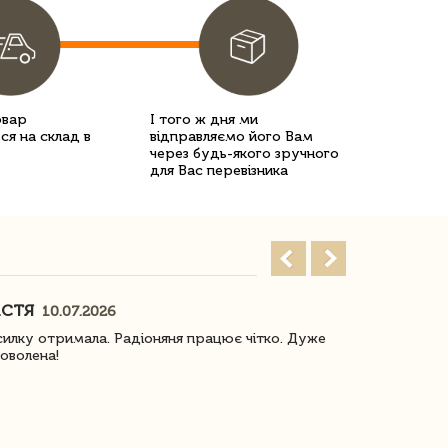
овар
І того ж дня ми
ся на склад в
відправляємо його Вам
через будь-якого зручного
для Вас перевізника
АСТЯ
ПОГОРЕЛО
10.07.2026
илку отримала. Радіоняня працює чітко. Дуже
Отримали віз
оволена!
Доставка з 
завжди була 