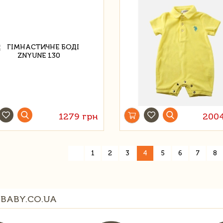
1279 грн
200
«
1
2
3
4
5
6
7
8
BABY.CO.UA