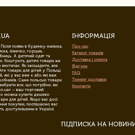
.UA
ІНФОРМАЦІЯ
 Після появи в будинку малюка,
Про нас
ска, ліжечко, горщик,
Каталог товарів
бниць. А дитячий одяг та
Доставка і оплата
м. Коштують дитячі товари аж
 вистачає. Як заощадити, але
Відгуки
йте товари для дітей у Польщі.
FAQ
 які у вас вже є або які вам
Трекінг доставки
обників. Саме польські товари
вибрати все, що потрібно, ви
Контакти
co.ua» – ваш торговий
гро можна купити дешево
уари для дітей. Якщо вас досі
ння покупки, поспішаємо вас
ть доступнішими в Україні.
ПІДПИСКА НА НОВИН