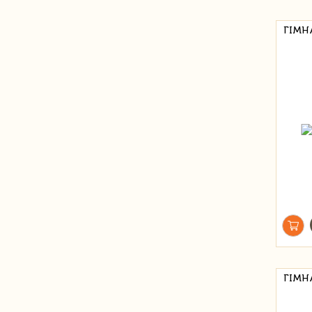
ГІМН
ГІМН