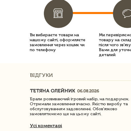
Ви вибираєте товари на
Ми перевіряємо
нашому сайті, оформляєте
товару на склад
замовлення через кошик чи
після чого зв'яз
по телефону
Вами для уточн
деталей
ВІДГУКИ
ТЕТЯНА ОЛЕЙНИК
06.08.2026
ачество
Брали розвиваючий ігровий набір, на подарунок.
Отримали замовлення вчасно. Якістю виробу та
обслуговуванням задоволенні. Обов'язково
замовлятимемо ще на цьому сайті.
Усі коментарі